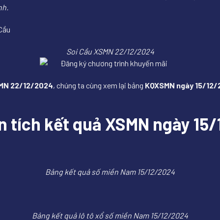
nh.
Soi Cầu XSMN 22/12/2024
SMN 22/12/2024
, chúng ta cùng xem lại bảng
KQXSMN ngày 15/12/
n tích kết quả
XSMN ngày 15/
Bảng kết quả số miền Nam 15/12/2024
Bảng kết quả lô tô xổ số miền Nam 15/12/2024