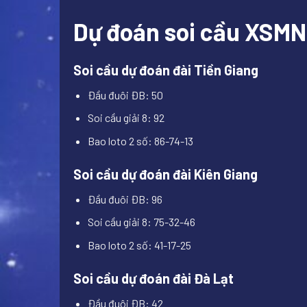
Dự đoán soi cầu XSM
Soi cầu dự đoán đài Tiền Giang
Đầu đuôi ĐB: 50
Soi cầu giải 8: 92
Bao loto 2 số: 86-74-13
Soi cầu dự đoán đài Kiên Giang
Đầu đuôi ĐB: 96
Soi cầu giải 8: 75-32-46
Bao loto 2 số: 41-17-25
Soi cầu dự đoán đài Đà Lạt
Đầu đuôi ĐB: 42