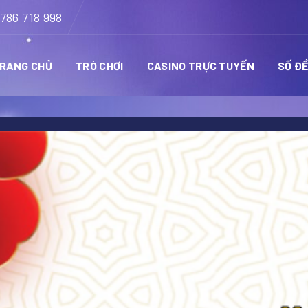
786 718 998
RANG CHỦ
TRÒ CHƠI
CASINO TRỰC TUYẾN
SỐ Đ