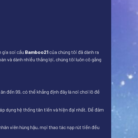
 gia soi cầu
Bamboo21
của chúng tôi đã dành ra
n và dành nhiều thắng lợi, chúng tôi luôn cô gắng
ăn đến 99, có thể khẳng định đây là nơi chơi lô đề
áp dụng hệ thống tân tiến và hiện đại nhất. Để đảm
 nhân viên hùng hậu, mọi thao tác nạp rút tiền đều