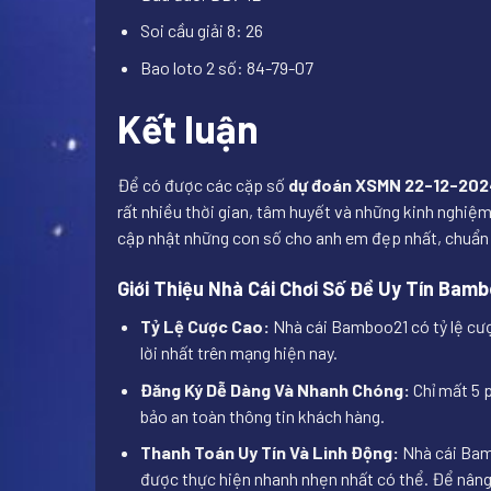
Soi cầu giải 8: 26
Bao loto 2 số: 84-79-07
Kết luận
Để có được các cặp số
dự đoán XSMN 22-12-202
rất nhiều thời gian, tâm huyết và những kinh nghiệ
cập nhật những con số cho anh em đẹp nhất, chuẩn 
Giới Thiệu Nhà Cái Chơi Số Đề Uy Tín Bam
Tỷ Lệ Cược Cao:
Nhà cái Bamboo21 có tỷ lệ cược
lời nhất trên mạng hiện nay.
Đăng Ký Dễ Dàng Và Nhanh Chóng:
Chỉ mất 5 
bảo an toàn thông tin khách hàng.
Thanh Toán Uy Tín Và Linh Động:
Nhà cái Bamb
được thực hiện nhanh nhẹn nhất có thể. Để nâng 