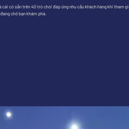
à cái có sẵn trên 40 trò chơi đáp ứng nhu cầu khách hàng khi tham gi
n đang chờ bạn khám phá.