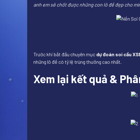
anh em sẽ chốt được những con lô đề đẹp cho mì
Trước khi bắt đầu chuyên mục
dự đoán soi cầu X
những lô đề có tỷ lệ trúng thưởng cao nhất.
Xem lại kết quả &
Phâ