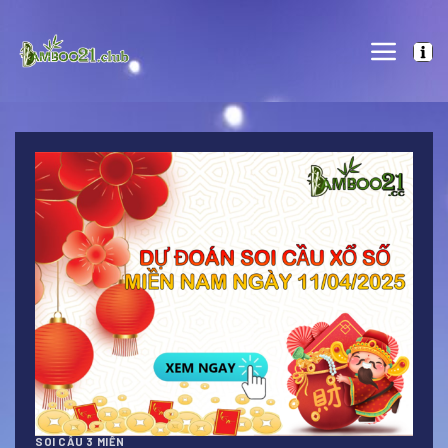
Skip
to
content
SOI CẦU 3 MIỀN