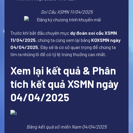
Soi Cầu XSMN 11/04/2025
Trước khi bắt đầu chuyên mục
dự đoán soi cầu XSMN
11/04/2025
, chúng ta cùng xem lại bảng
KQXSMN ngày
04/04/2025.
Đây sẽ là cơ sở quan trọng để chúng ta
tìm ra những lô đề có tỷ lệ trúng thưởng cao nhất.
Xem lại kết quả &
Phân
tích kết quả
XSMN ngày
04/04/2025
Bảng kết quả số miền Nam 04/04/2025