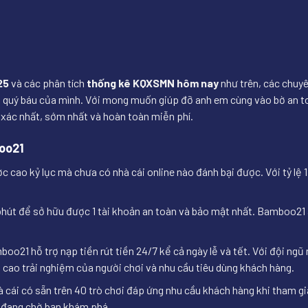
25
và các phân tích
t
hống kê KQXSMN h
ôm nay
như trên, các chuyê
m quý báu của mình. Với mong muốn giúp đỡ anh em cùng vào bờ an toà
xác nhất, sớm nhất và hoàn toàn miễn phí.
boo21
 cao kỷ lục mà chưa có nhà cái online nào đánh bại được. Với tỷ lệ 1 
phút để sở hữu được 1 tài khoản an toàn và bảo mật nhất. Bamboo21 
oo21 hỗ trợ nạp tiền rút tiền 24/7 kể cả ngày lễ và tết. Với đội ngũ
cao trải nghiệm của người chơi và nhu cầu tiêu dùng khách hàng.
à cái có sẵn trên 40 trò chơi đáp ứng nhu cầu khách hàng khi tham gi
n đang chờ bạn khám phá.