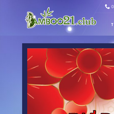
Skip
0
to
content
T