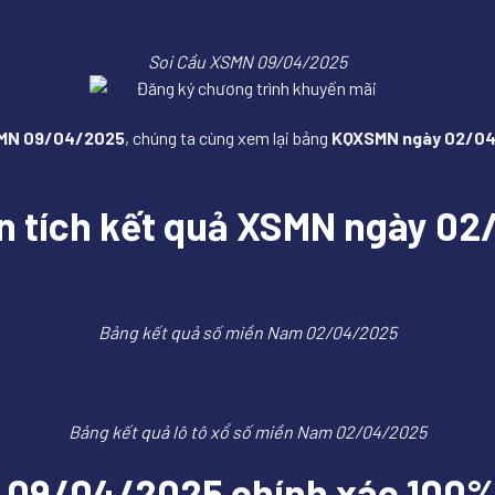
Soi Cầu XSMN 09/04/2025
SMN 09/04/2025
, chúng ta cùng xem lại bảng
KQXSMN ngày 02/04
n tích kết quả
XSMN ngày 02
Bảng kết quả số miền Nam 02/04/2025
Bảng kết quả lô tô xổ số miền Nam 02/04/2025
N 09/04/2025
chính xác 100