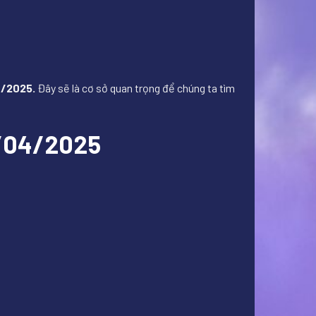
/2025.
Đây sẽ là cơ sở quan trọng để chúng ta tìm
/04/2025
%