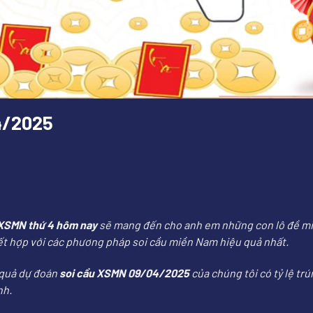
4/2025
XSMN thứ 4 hôm nay
sẽ mang đến cho anh em những con lô đề miề
ết hợp với các phương pháp soi cầu miền Nam hiệu quả nhất.
t quả dự đoán
soi cầu XSMN 09/04/2025
của chúng tôi có tỷ lệ trú
nh.