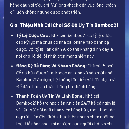
hàng đầu với tiêu chí “Vui lòng khách đến vừa lòng khách
đi” luôn không ngừng được phát triển.
Giới Thiệu Nhà Cái Chơi Số Đề Uy Tín Bamboo21
Tỷ Lệ Cược Cao:
Nhà cái Bamboo21 có tỷ lệ cược
cao kỷ lục mà chưa có nhà cái online nào đánh bại
được. Với tỷ lệ 1 ăn đến 99, có thể khẳng định đây là
nơi chơi lô đề lời nhất trên mạng hiện nay.
Đăng Ký Dễ Dàng Và Nhanh Chóng
:
Chỉ mất 5 phút
để sở hửu được 1 tài khoản an toàn và bảo mật nhất.
Bamboo21 áp dụng hệ thống tân tiến và hiện đại nhất.
Để đảm bảo an toàn thông tin khách hàng.
Thanh Toán Uy Tín Và Linh Đọng:
Nhà cái
Bamboo21 hỗ trợ nạp tiền rút tiền 24/7 kể cả ngày lễ
và tết. Với đội ngũ nhân viên hùng hậu, mọi thao tác
nạp rút tiền đều được thực hiện nhanh nhẹn nhất có
thể. Để nâng cao trải nghiệm của người chơi và nhu