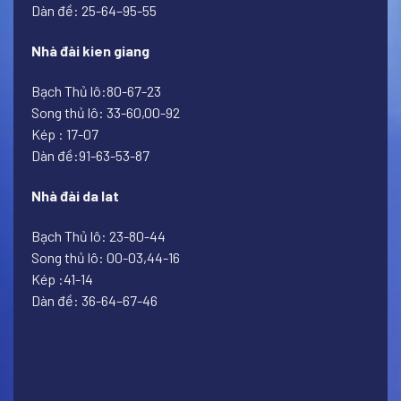
Dàn đề: 25-64–95-55
Nhà đài kien giang
Bạch Thủ lô:80-67-23
Song thủ lô: 33-60,00-92
Kép : 17-07
Dàn đề:91-63-53-87
Nhà đài da lat
Bạch Thủ lô: 23-80-44
Song thủ lô: 00-03,44-16
Kép :41-14
Dàn đề: 36-64–67-46