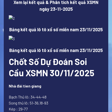
Xem lại kết quả & Phân tích kết quả XSMN
ngày 23-11-2025
Bảng kết quả lô tô xổ số miền nam 23/11/2025
Bảng kết quả lô tô xổ số miền nam 23/11/2025
Chốt Số Dự Đoán Soi
Cầu XSMN 30/11/2025
Nhà đài tien giang
Bạch Thủ lô: 34-44-48
Song thủ lô: 51-36,18-93
Kép : 29-77