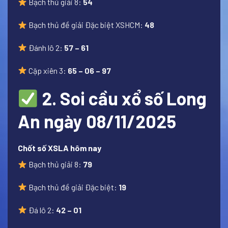
Bạch thủ giải 8:
54
Bạch thủ đề giải Đặc biệt XSHCM:
48
Đánh lô 2:
57 – 61
Cặp xiên 3:
65 – 06 – 97
2. Soi cầu xổ số Long
An ngày 08/11/2025
Chốt số XSLA hôm nay
Bạch thủ giải 8:
79
Bạch thủ đề giải Đặc biệt:
19
Đá lô 2:
42 – 01