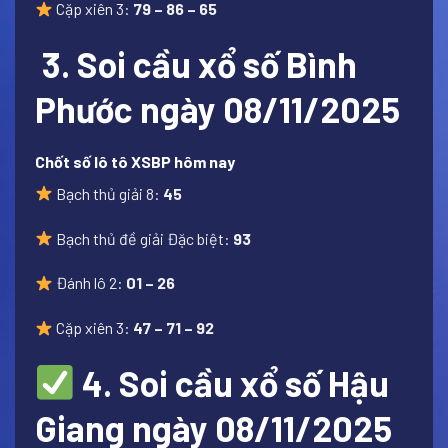
Cặp xiên 3:
79 – 86 – 65
3. Soi cầu xổ số Bình
Phước ngày 08/11/2025
Chốt số lô tô XSBP hôm nay
Bạch thủ giải 8:
45
Bạch thủ đề giải Đặc biệt:
93
Đánh lô 2:
01 – 26
Cặp xiên 3:
47 – 71 – 92
4. Soi cầu xổ số Hậu
Giang ngày 08/11/2025