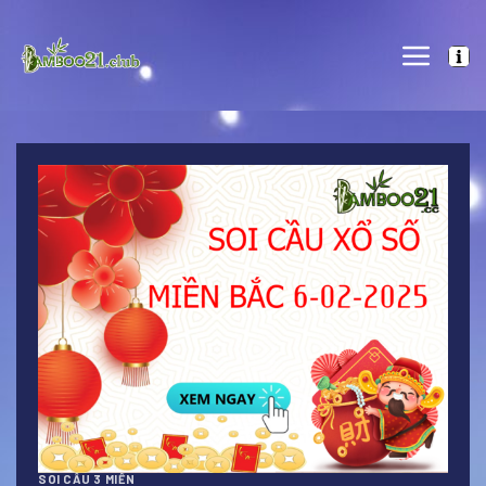
Skip
to
content
SOI CẦU 3 MIỀN