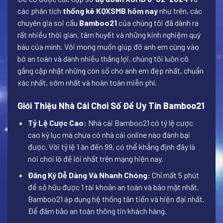
các phân tích
t
hống kê KQXSMB h
ôm nay
như trên, các
chuyên gia soi cầu
Bamboo21
của chúng tôi đã dành ra
rất nhiều thời gian, tâm huyết và những kinh nghiệm quý
báu của mình. Với mong muốn giúp đỡ anh em cùng vào
bờ an toàn và dành nhiều thắng lợi, chúng tôi luôn cô
gắng cập nhật những con số cho anh em đẹp nhất, chuẩn
xác nhất, sớm nhất và hoàn toàn miễn phí.
Giới Thiệu Nhà Cái Chơi Số Đề Uy Tín Bamboo21
Tỷ Lệ Cược Cao:
Nhà cái Bamboo21 có tỷ lệ cược
cao kỷ lục mà chưa có nhà cái online nào đánh bại
được. Với tỷ lệ 1 ăn đến 99, có thể khẳng định đây là
nơi chơi lô đề lời nhất trên mạng hiện nay.
Đăng Ký Dễ Dàng Và Nhanh Chóng:
Chỉ mất 5 phút
để sở hữu được 1 tài khoản an toàn và bảo mật nhất.
Bamboo21 áp dụng hệ thống tân tiến và hiện đại nhất.
Để đảm bảo an toàn thông tin khách hàng.