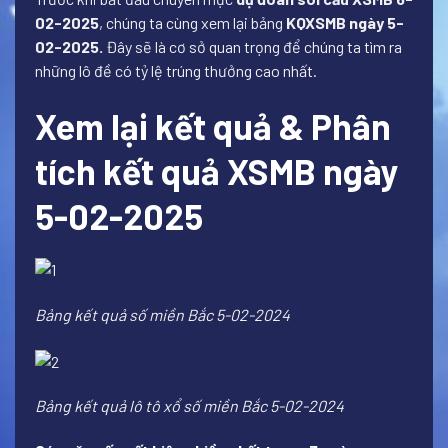
02-2025
, chúng ta cùng xem lại bảng
KQXSMB ngày 5-
02-2025.
Đây sẽ là cơ sở quan trọng để chúng ta tìm ra
những lô đề có tỷ lệ trúng thưởng cao nhất.
Xem lại kết quả &
Phân
tích kết quả
XSMB ngày
5-02-2025
Bảng kết quả số miền Bắc 5-02-2024
Bảng kết quả lô tô xổ số miền Bắc 5-02-2024