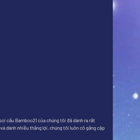
 soi cầu
Bamboo21
của chúng tôi đã dành ra rất
à dành nhiều thắng lợi, chúng tôi luôn cô gắng cập