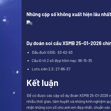
Những cặp số không xuất hiện lâu nhấ
Dự đoán soi cầu XSMB 25-01-2026 chí
Đầu đuôi GĐB: 63-62-93
Cầu lô tô 2 số đẹp hôm nay: 96-15-35
Loto xiên 2,3: 27-86-37
Kết luận
Để có được các cặp số dự đoán XSMB 25-01-2026 và
nhiều thời gian, tâm huyết và những kinh nghiệm qu
nhật những con số cho anh em đẹp nhất, chuẩn xác 