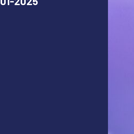
-01-2025