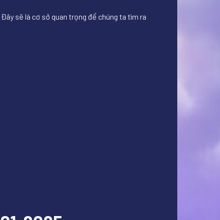
ây sẽ là cơ sở quan trọng để chúng ta tìm ra