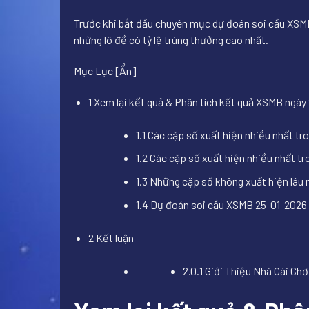
Trước khi bắt đầu chuyên mục dự đoán soi cầu XSMB
những lô đề có tỷ lệ trúng thưởng cao nhất.
Mục Lục
[
Ẩn
]
1
Xem lại kết quả & Phân tích kết quả XSMB ngày
1.1
Các cặp số xuất hiện nhiều nhất tro
1.2
Các cặp số xuất hiện nhiều nhất tr
1.3
Những cặp số không xuất hiện lâu 
1.4
Dự đoán soi cầu XSMB 25-01-2026 
2
Kết luận
2.0.1
Giới Thiệu Nhà Cái Ch