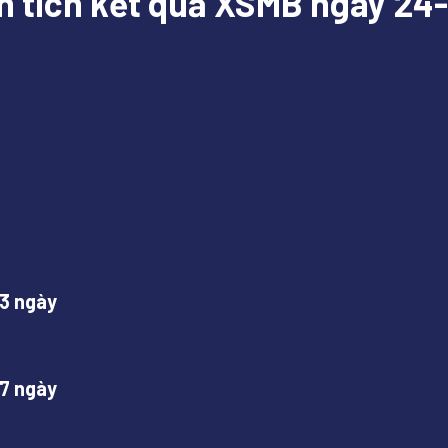
ân tích kết quả XSMB ngày 24
 3 ngày
 7 ngày