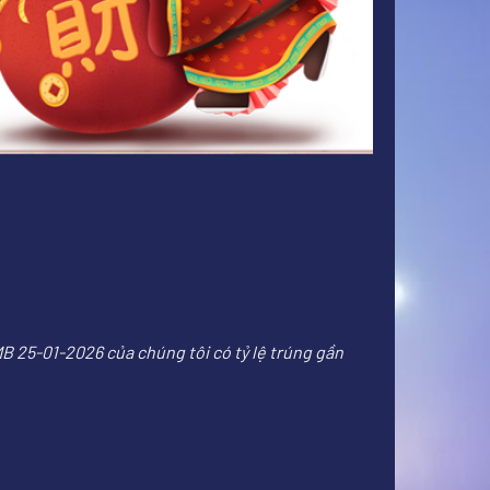
 25-01-2026 của chúng tôi có tỷ lệ trúng gần