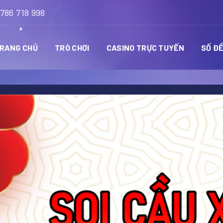
786 718 998
RANG CHỦ
TRÒ CHƠI
CASINO TRỰC TUYẾN
SỐ Đ