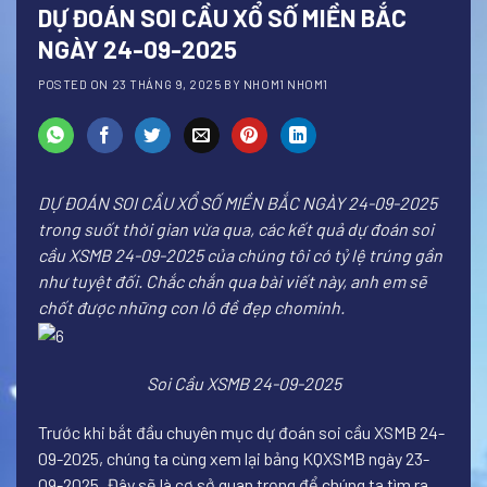
DỰ ĐOÁN SOI CẦU XỔ SỐ MIỀN BẮC
NGÀY 24-09-2025
POSTED ON
23 THÁNG 9, 2025
BY
NHOM1 NHOM1
DỰ ĐOÁN SOI CẦU XỔ SỐ MIỀN BẮC NGÀY 24-09-2025
trong suốt thời gian vừa qua, các kết quả dự đoán soi
cầu XSMB 24-09-2025 của chúng tôi có tỷ lệ trúng gần
như tuyệt đối. Chắc chắn qua bài viết này, anh em sẽ
chốt được những con lô đề đẹp chominh.
Soi Cầu XSMB 24-09-2025
Trước khi bắt đầu chuyên mục dự đoán soi cầu XSMB 24-
09-2025, chúng ta cùng xem lại bảng KQXSMB ngày 23-
09-2025. Đây sẽ là cơ sở quan trọng để chúng ta tìm ra