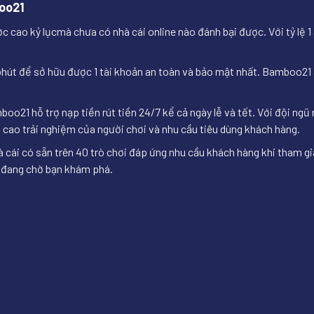
boo21
cao kỷ lụcmà chưa có nhà cái online nào đánh bại được. Với tỷ lệ 1 ă
phút để sở hữu được 1 tài khoản an toàn và bảo mật nhất. Bamboo21 
oo21 hỗ trợ nạp tiền rút tiền 24/7 kể cả ngày lễ và tết. Với đội ngũ
cao trải nghiệm của người chơi và nhu cầu tiêu dùng khách hàng.
à cái có sẵn trên 40 trò chơi đáp ứng nhu cầu khách hàng khi tham gi
n đang chờ bạn khám phá.