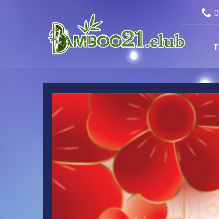
Skip
0
to
content
T