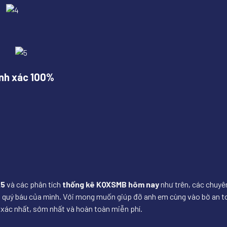
t
nh xác 100%
25
và các phân tích
t
hống kê KQXSMB h
ôm nay
như trên, các chuyê
m quý báu của mình. Với mong muốn giúp đỡ anh em cùng vào bờ an toà
xác nhất, sớm nhất và hoàn toàn miễn phí.