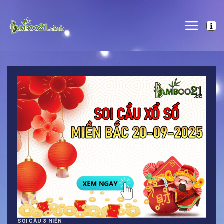
Skip
to
content
SOI CẦU 3 MIỀN