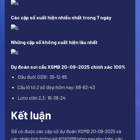
Các cặp số xuất hiện nhiều nhất trong 7 ngày
Những cặp số không xuất hiện lâu nhất
Dự đoán soi cầu XSMB 20-09-2025 chính xác 100%
Đầu đuôi GĐB: 36-12-85
Cầu lô tô 2 số đẹp hôm nay: 68-82-43
Loto xiên 2,3: 16-38-24
Kết luận
Để có được các cặp số dự đoán XSMB 20-09-2025 và
các phân tích t
hống kê KQXSMB h
ôm nay
như trên, các