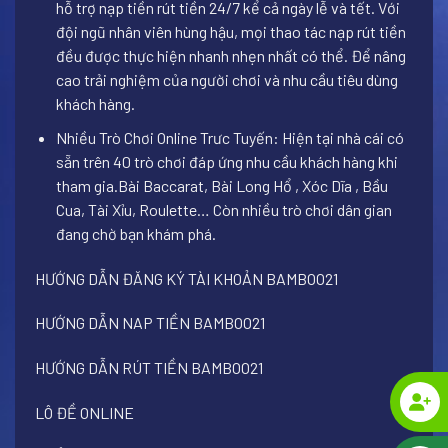
hỗ trợ nạp tiền rút tiền 24/7 kể cả ngày lễ và tết. Với
đội ngũ nhân viên hùng hậu, mọi thao tác nạp rút tiền
đều được thực hiện nhanh nhẹn nhất có thể. Để nâng
cao trải nghiệm của người chơi và nhu cầu tiêu dùng
khách hàng.
Nhiều Trò Chơi Online Trưc Tuyến: Hiện tại nhà cái có
sẵn trên 40 trò chơi đáp ứng nhu cầu khách hàng khi
tham gia.
Bài Baccarat, Bài Long Hổ , Xóc Dĩa , Bầu
Cua, Tài Xỉu, Roulette…
Còn nhiều trò chơi dân gian
đang chờ bạn khám phá.
HƯỚNG DẪN ĐĂNG KÝ TÀI KHOẢN BAMBOO21
HƯỚNG DẪN NAP TIỀN BAMBOO21
HƯỚNG DẪN RÚT TIỀN BAMBOO21
LÔ ĐỀ ONLINE