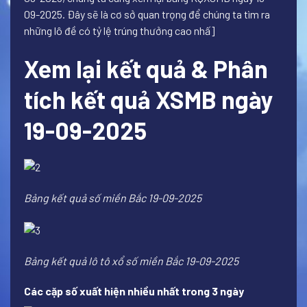
09-2025. Đây sẽ là cơ sở quan trọng để chúng ta tìm ra
những lô đề có tỷ lệ trúng thưởng cao nhấ]
Xem lại kết quả & Phân
tích kết quả XSMB ngày
19-09-2025
Bảng kết quả số miền Bắc 19-09-2025
Bảng kết quả lô tô xổ số miền Bắc 19-09-2025
Các cặp số xuất hiện nhiều nhất trong 3 ngày