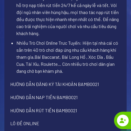
hỗ trợ nạp tiền rút tiền 24/7 kể cả ngày lễ và tết. Với
đội ngũ nhân viên hùng hậu, mọi thao tác nạp rút tiền
đều được thực hiện nhanh nhẹn nhất có thể. Để nâng
cao trải nghiệm của người chơi và nhu cầu tiêu dùng
khách hàng.
Nhiều Trò Chơi Online Trưc Tuyến: Hiện tại nhà cái có
sẵn trên 40 trò chơi đáp ứng nhu cầu khách hàng khi
tham gia.
Bài Baccarat, Bài Long Hổ , Xóc Dĩa , Bầu
Cua, Tài Xỉu, Roulette…
Còn nhiều trò chơi dân gian
đang chờ bạn khám phá.
HƯỚNG DẪN ĐĂNG KÝ TÀI KHOẢN BAMBOO21
HƯỚNG DẪN NAP TIỀN BAMBOO21
HƯỚNG DẪN RÚT TIỀN BAMBOO21
LÔ ĐỀ ONLINE