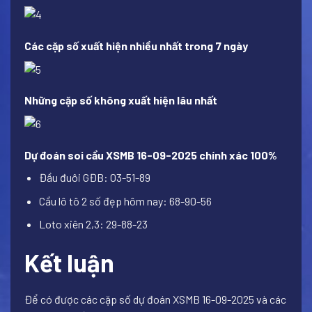
Các cặp số xuất hiện nhiều nhất trong 7 ngày
Những cặp số không xuất hiện lâu nhất
Dự đoán soi cầu XSMB 16-09-2025 chính xác 100%
Đầu đuôi GĐB: 03-51-89
Cầu lô tô 2 số đẹp hôm nay: 68-90-56
Loto xiên 2,3: 29-88-23
Kết luận
Để có được các cặp số dự đoán XSMB 16-09-2025 và các