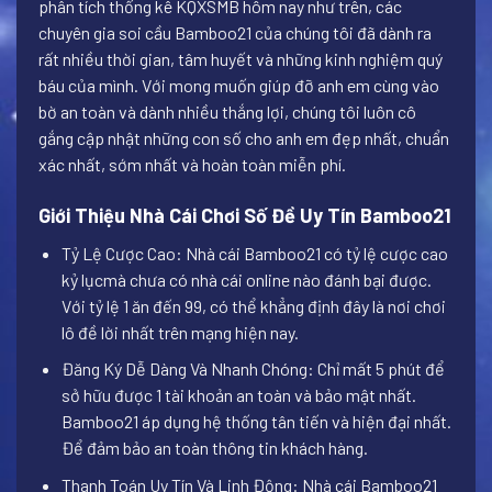
phân tích t
hống kê KQXSMB h
ôm nay
như trên, các
chuyên gia soi cầu
Bamboo21
của chúng tôi đã dành ra
rất nhiều thời gian, tâm huyết và những kinh nghiệm quý
báu của mình. Với mong muốn giúp đỡ anh em cùng vào
bờ an toàn và dành nhiều thắng lợi, chúng tôi luôn cô
gắng cập nhật những con số cho anh em đẹp nhất, chuẩn
xác nhất, sớm nhất và hoàn toàn miễn phí.
Giới Thiệu Nhà Cái Chơi Số Đề Uy Tín Bamboo21
Tỷ Lệ Cược Cao: Nhà cái Bamboo21 có tỷ lệ cược cao
kỷ lụcmà chưa có nhà cái online nào đánh bại được.
Với tỷ lệ 1 ăn đến 99, có thể khẳng định đây là nơi chơi
lô đề lời nhất trên mạng hiện nay.
Đăng Ký Dễ Dàng Và Nhanh Chóng: Chỉ mất 5 phút để
sở hữu được 1 tài khoản an toàn và bảo mật nhất.
Bamboo21 áp dụng hệ thống tân tiến và hiện đại nhất.
Để đảm bảo an toàn thông tin khách hàng.
Thanh Toán Uy Tín Và Linh Động: Nhà cái Bamboo21