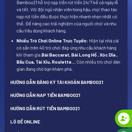
Bamboo21 hỗ trợ nạp tiền rút tiền 24/7 kể cả ngày lễ
và tết. Với đội ngũ nhân viên hùng hậu, mọi thao tác
nạp rút tiền đều được thực hiện nhanh nhẹn nhất có
thể. Để nâng cao trải nghiệm của người chơi và nhu
cầu tiêu dùng khách hàng.
Nhiều Trò Chơi Online Trưc Tuyến:
Hiện tại nhà cái
có sẵn trên 40 trò chơi đáp ứng nhu cầu khách hàng
khi tham gia.
Bài Baccarat, Bài Long Hổ , Xóc Dĩa ,
Bầu Cua, Tài Xỉu, Roulette…
Còn nhiều trò chơi dân
gian đang chờ bạn khám phá.
HƯỚNG DẪN ĐĂNG KÝ TÀI KHOẢN BAMBOO21
HƯỚNG DẪN NAP TIỀN BAMBOO21
HƯỚNG DẪN RÚT TIỀN BAMBOO21
LÔ ĐỀ ONLINE