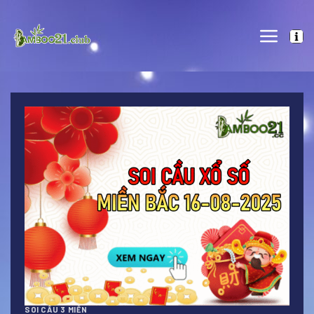
Skip
to
content
SOI CẦU 3 MIỀN