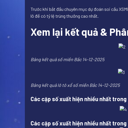
Trước khi bắt đầu chuyên mục dự đoán soi cầu XSMB
lô đề có tỷ lệ trúng thưởng cao nhất.
Xem lại kết quả & Phâ
Bảng kết quả số miền Bắc 14-12-2025
Bảng kết quả lô tô xổ số miền Bắc 14-12-2025
Các cặp số xuất hiện nhiều nhất trong
Các cặp số xuất hiện nhiều nhất trong