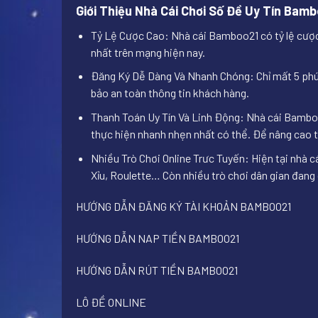
Giới Thiệu Nhà Cái Chơi Số Đề Uy Tín Bam
Tỷ Lệ Cược Cao: Nhà cái Bamboo21 có tỷ lệ cược c
nhất trên mạng hiện nay.
Đăng Ký Dễ Dàng Và Nhanh Chóng: Chỉ mất 5 phút
bảo an toàn thông tin khách hàng.
Thanh Toán Uy Tín Và Linh Động: Nhà cái Bamboo21
thực hiện nhanh nhẹn nhất có thể. Để nâng cao t
Nhiều Trò Chơi Online Trưc Tuyến: Hiện tại nhà c
Xỉu, Roulette…
Còn nhiều trò chơi dân gian đang
HƯỚNG DẪN ĐĂNG KÝ TÀI KHOẢN BAMBOO21
HƯỚNG DẪN NAP TIỀN BAMBOO21
HƯỚNG DẪN RÚT TIỀN BAMBOO21
LÔ ĐỀ ONLINE