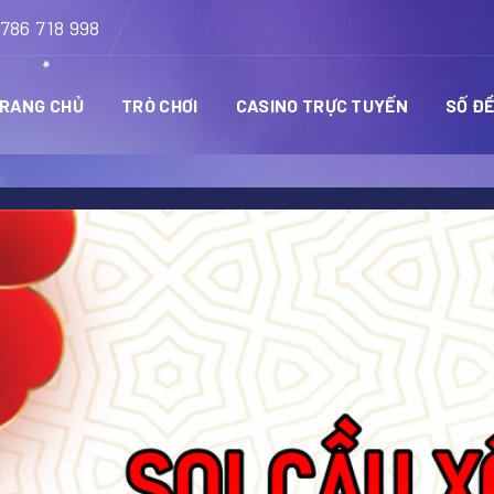
786 718 998
RANG CHỦ
TRÒ CHƠI
CASINO TRỰC TUYẾN
SỐ Đ