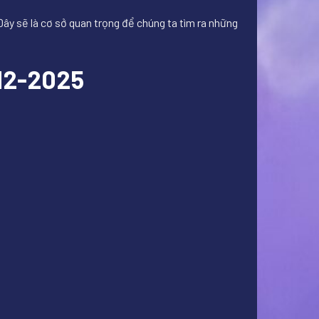
y sẽ là cơ sở quan trọng để chúng ta tìm ra những
-12-2025