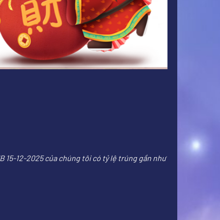
 15-12-2025 của chúng tôi có tỷ lệ trúng gần như