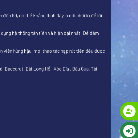
đến 99, có thể khẳng định đây là nơi chơi lô đề lời
dụng hệ thống tân tiến và hiện đại nhất. Để đảm
ân viên hùng hậu, mọi thao tác nạp rút tiền đều được
ài Baccarat, Bài Long Hổ , Xóc Dĩa , Bầu Cua, Tài