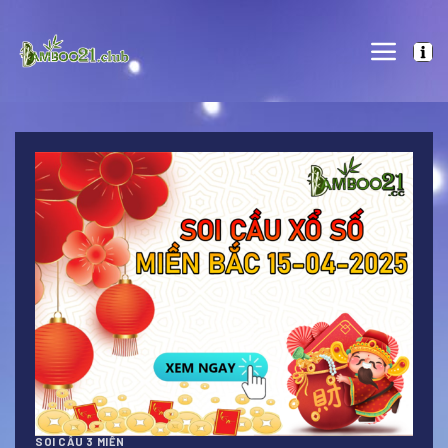
Skip
to
content
SOI CẦU 3 MIỀN