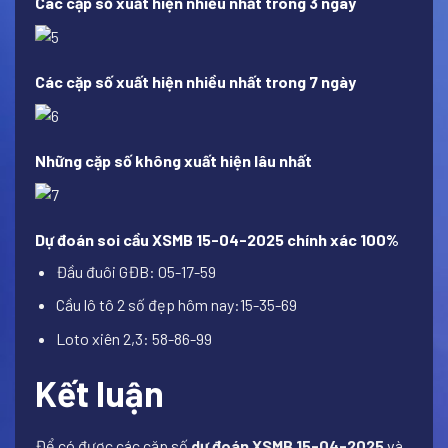
Các cặp số xuất hiện nhiều nhất trong 3 ngày
Các cặp số xuất hiện nhiều nhất trong 7 ngày
Những cặp số không xuất hiện lâu nhất
Dự đoán soi cầu XSMB 15-04-2025
chính xác 100%
Đầu đuôi GĐB: 05-17-59
Cầu lô tô 2 số đẹp hôm nay:15-35-69
Loto xiên 2,3: 58-86-99
Kết luận
Để có được các cặp số
dự đoán XSMB 15-04-2025
và