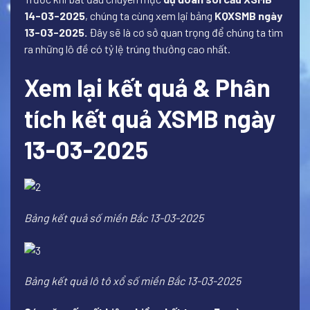
14-03-2025
, chúng ta cùng xem lại bảng
KQXSMB ngày
13-03-2025.
Đây sẽ là cơ sở quan trọng để chúng ta tìm
ra những lô đề có tỷ lệ trúng thưởng cao nhất.
Xem lại kết quả &
Phân
tích kết quả
XSMB ngày
13-03-2025
Bảng kết quả số miền Bắc 13-03-2025
Bảng kết quả lô tô xổ số miền Bắc 13-03-2025