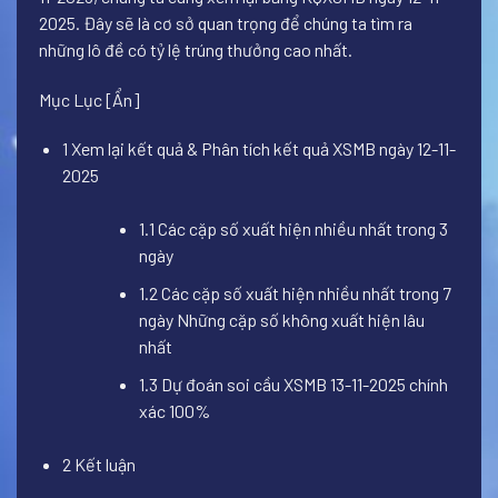
2025. Đây sẽ là cơ sở quan trọng để chúng ta tìm ra
những lô đề có tỷ lệ trúng thưởng cao nhất.
Mục Lục
[
Ẩn
]
1
Xem lại kết quả & Phân tích kết quả XSMB ngày 12-11-
2025
1.1
Các cặp số xuất hiện nhiều nhất trong 3
ngày
1.2
Các cặp số xuất hiện nhiều nhất trong 7
ngày Những cặp số không xuất hiện lâu
nhất
1.3
Dự đoán soi cầu XSMB 13-11-2025 chính
xác 100%
2
Kết luận