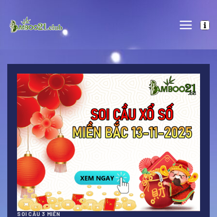
Skip
to
content
SOI CẦU 3 MIỀN