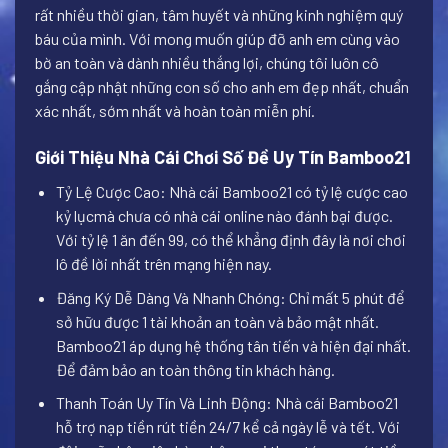
rất nhiều thời gian, tâm huyết và những kinh nghiệm quý
báu của mình. Với mong muốn giúp đỡ anh em cùng vào
bờ an toàn và dành nhiều thắng lợi, chúng tôi luôn cô
gắng cập nhật những con số cho anh em đẹp nhất, chuẩn
xác nhất, sớm nhất và hoàn toàn miễn phí.
Giới Thiệu Nhà Cái Chơi Số Đề Uy Tín Bamboo21
Tỷ Lệ Cược Cao: Nhà cái Bamboo21 có tỷ lệ cược cao
kỷ lụcmà chưa có nhà cái online nào đánh bại được.
Với tỷ lệ 1 ăn đến 99, có thể khẳng định đây là nơi chơi
lô đề lời nhất trên mạng hiện nay.
Đăng Ký Dễ Dàng Và Nhanh Chóng: Chỉ mất 5 phút để
sở hữu được 1 tài khoản an toàn và bảo mật nhất.
Bamboo21 áp dụng hệ thống tân tiến và hiện đại nhất.
Để đảm bảo an toàn thông tin khách hàng.
Thanh Toán Uy Tín Và Linh Động: Nhà cái Bamboo21
hỗ trợ nạp tiền rút tiền 24/7 kể cả ngày lễ và tết. Với