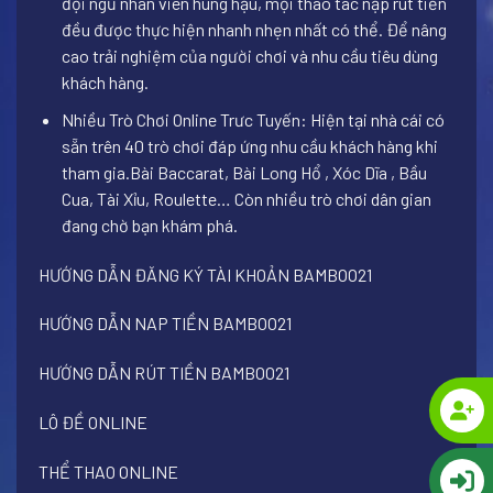
đội ngũ nhân viên hùng hậu, mọi thao tác nạp rút tiền
đều được thực hiện nhanh nhẹn nhất có thể. Để nâng
cao trải nghiệm của người chơi và nhu cầu tiêu dùng
khách hàng.
Nhiều Trò Chơi Online Trưc Tuyến: Hiện tại nhà cái có
sẵn trên 40 trò chơi đáp ứng nhu cầu khách hàng khi
tham gia.
Bài Baccarat, Bài Long Hổ , Xóc Dĩa , Bầu
Cua, Tài Xỉu, Roulette…
Còn nhiều trò chơi dân gian
đang chờ bạn khám phá.
HƯỚNG DẪN ĐĂNG KÝ TÀI KHOẢN BAMBOO21
HƯỚNG DẪN NAP TIỀN BAMBOO21
HƯỚNG DẪN RÚT TIỀN BAMBOO21
LÔ ĐỀ ONLINE
THỂ THAO ONLINE