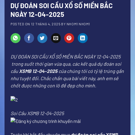
DỰ ĐOÁN SOI CẦU XỔ SỐ MIỀN BẮC
NGÀY 12-04-2025
POSTED ON
12 THÁNG 4, 2025
BY
NHOM1 NHOM1
DỰ ĐOÁN SOI CẦU XỔ SỐ MIỀN BẮC NGÀY 12-04-2025
trong suốt thời gian vừa qua, các kết quả dự đoán soi
cầu
XSMB 12-04-2025
của chúng tôi có tỷ lệ trúng gần
như tuyệt đối. Chắc chắn qua bài viết này, anh em sẽ
chốt được những con lô đề đẹp cho mình.
Soi Cầu XSMB 12-04-2025
Trước khi bắt đầu chuyên mục
dự đoán soi cầu XSMB