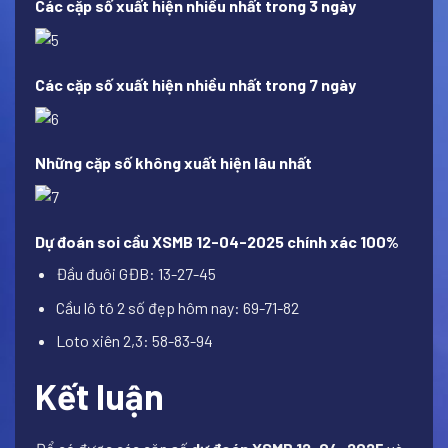
Các cặp số xuất hiện nhiều nhất trong 3 ngày
Các cặp số xuất hiện nhiều nhất trong 7 ngày
Những cặp số không xuất hiện lâu nhất
Dự đoán soi cầu XSMB 12-04-2025
chính xác 100%
Đầu đuôi GĐB: 13-27-45
Cầu lô tô 2 số đẹp hôm nay: 69-71-82
Loto xiên 2,3: 58-83-94
Kết luận