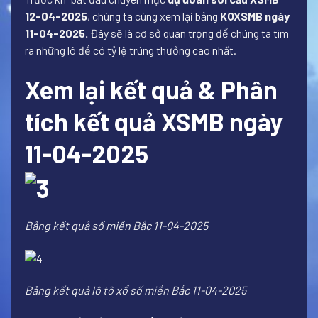
12-04-2025
, chúng ta cùng xem lại bảng
KQXSMB ngày
11-04-2025.
Đây sẽ là cơ sở quan trọng để chúng ta tìm
ra những lô đề có tỷ lệ trúng thưởng cao nhất.
Xem lại kết quả &
Phân
tích kết quả
XSMB ngày
11-04-2025
Bảng kết quả số miền Bắc 11-04-2025
Bảng kết quả lô tô xổ số miền Bắc 11-04-2025