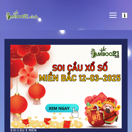
Skip
to
content
SOI CẦU 3 MIỀN