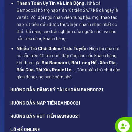
Thanh Toán Uy Tín Và Linh Động:
Nhà cái
Bamboo21 hỗ trợ nạp tiền rút tiền 24/7 kể cả ngày lễ
và tết. Với đội ngũ nhân viên hùng hậu, mọi thao tác
nạp rút tiền đều được thực hiện nhanh nhẹn nhất có
thể. Để nâng cao trải nghiệm của người chơi và nhu
cầu tiêu dùng khách hàng.
Nhiều Trò Chơi Online Trưc Tuyến:
Hiện tại nhà cái
có sẵn trên 40 trò chơi đáp ứng nhu cầu khách hàng
khi tham gia.
Bài Baccarat, Bài Long Hổ , Xóc Dĩa ,
Bầu Cua, Tài Xỉu, Roulette…
Còn nhiều trò chơi dân
gian đang chờ bạn khám phá.
HƯỚNG DẪN ĐĂNG KÝ TÀI KHOẢN BAMBOO21
HƯỚNG DẪN NAP TIỀN BAMBOO21
HƯỚNG DẪN RÚT TIỀN BAMBOO21
LÔ ĐỀ ONLINE