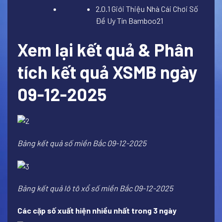
2.0.1
Giới Thiệu Nhà Cái Chơi Số
Đề Uy Tín Bamboo21
Xem lại kết quả & Phân
tích kết quả XSMB ngày
09-12-2025
Bảng kết quả số miền Bắc 09-12-2025
Bảng kết quả lô tô xổ số miền Bắc 09-12-2025
Các cặp số xuất hiện nhiều nhất trong 3 ngày