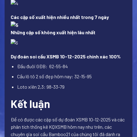
Các cặp số xuất hiện nhiều nhất trong 7 ngày
Những cặp số không xuất hiện lâu nhất
Dự đoán soi cầu XSMB 10-12-2025 chính xác 100%
Đầu đuôi GĐB: 62-55-84
Cầu lô tô 2 số đẹp hôm nay: 32-15-95
Loto xiên 2,3: 98-33-79
Kết luận
Để có được các cặp số dự đoán XSMB 10-12-2025 và các
phân tích t
hống kê KQXSMB h
ôm nay
như trên, các
chuyên gia soi cầu
Bamboo21
của chúng tôi đã dành ra