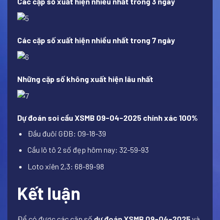
Các cặp số xuất hiện nhiều nhất trong 3 ngày
Các cặp số xuất hiện nhiều nhất trong 7 ngày
Những cặp số không xuất hiện lâu nhất
Dự đoán soi cầu XSMB 09-04-2025
chính xác 100%
Đầu đuôi GĐB: 09-18-39
Cầu lô tô 2 số đẹp hôm nay: 32-59-93
Loto xiên 2,3: 68-89-98
Kết luận
Để có được các cặp số
dự đoán XSMB 09-04-2025
và