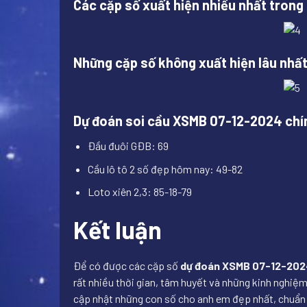
Các cặp số xuất hiện nhiều nhất trong
Những cặp số không xuất hiện lâu nhấ
Dự đoán soi cầu XSMB 07-12-2024
chí
Đầu đuôi GĐB: 69
Cầu lô tô 2 số đẹp hôm nay: 49-82
Loto xiên 2,3: 85-18-79
Kết luận
Để có được các cặp số
dự đoán XSMB 07-12-202
rất nhiều thời gian, tâm huyết và những kinh nghiệ
cập nhật những con số cho anh em đẹp nhất, chuẩn 