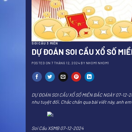
SOI CẦU 3 MIỀN
DỰ ĐOÁN SOI CẦU XỔ SỐ MIỀ
POSTED ON
7 THÁNG 12, 2024
BY
NHOM1 NHOM1
DỰ ĐOÁN SOI CẦU XỔ SỐ MIỀN BẮC NGÀY 07-12-2024
như tuyệt đối. Chắc chắn qua bài viết này, anh e
Soi Cầu XSMB 07-12-2024