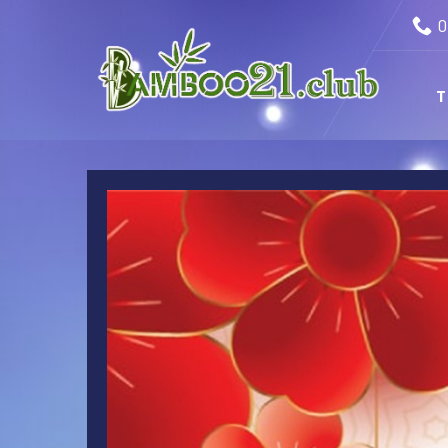
Skip
0
to
content
T