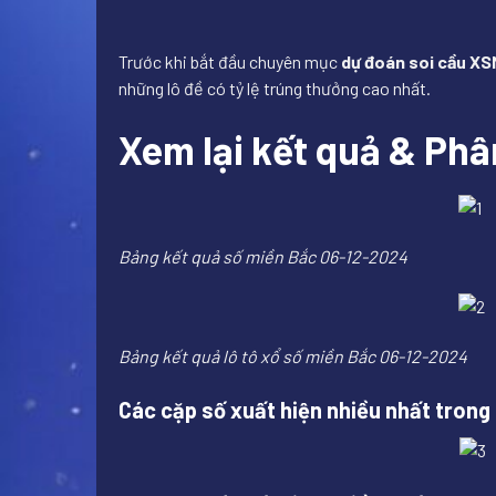
Trước khi bắt đầu chuyên mục
dự đoán soi cầu X
những lô đề có tỷ lệ trúng thưởng cao nhất.
Xem lại kết quả &
Phâ
Bảng kết quả số miền Bắc 06-12-2024
Bảng kết quả lô tô xổ số miền Bắc 06-12-2024
Các cặp số xuất hiện nhiều nhất trong