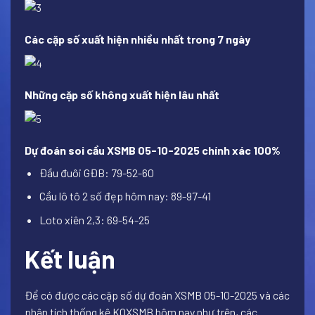
Các cặp số xuất hiện nhiều nhất trong 7 ngày
Những cặp số không xuất hiện lâu nhất
Dự đoán soi cầu XSMB 05-10-2025 chính xác 100%
Đầu đuôi GĐB: 79-52-60
Cầu lô tô 2 số đẹp hôm nay: 89-97-41
Loto xiên 2,3: 69-54-25
Kết luận
Để có được các cặp số dự đoán XSMB 05-10-2025 và các
phân tích t
hống kê KQXSMB h
ôm nay
như trên, các