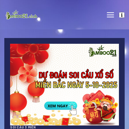
Skip
to
content
SOI CẦU 3 MIỀN