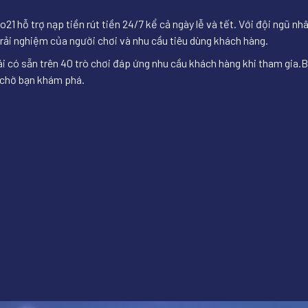
 hỗ trợ nạp tiền rút tiền 24/7 kể cả ngày lễ và tết. Với đội ngũ nh
rải nghiệm của người chơi và nhu cầu tiêu dùng khách hàng.
ái có sẵn trên 40 trò chơi đáp ứng nhu cầu khách hàng khi tham gia.
B
 chờ bạn khám phá.