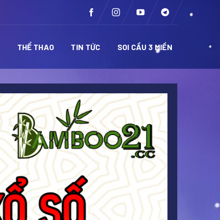
Ề
THỂ THAO
TIN TỨC
SOI CẦU 3 MIỀN