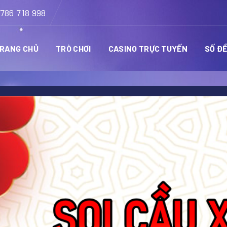
786 718 998
RANG CHỦ
TRÒ CHƠI
CASINO TRỰC TUYẾN
SỐ Đ