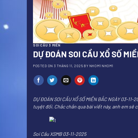
SOI CẦU 3 MIỀN
DỰ ĐOÁN SOI CẦU XỔ SỐ MIỀ
POSTED ON
3 THÁNG 11, 2025
BY
NHOM1 NHOM1
DỰ ĐOÁN SOI CẦU XỔ SỐ MIỀN BẮC NGÀY 03-11-2025 
tuyệt đối. Chắc chắn qua bài viết này, anh em sẽ
Soi Cầu XSMB 03-11-2025