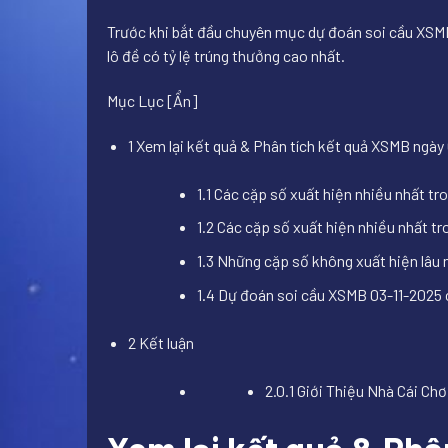
Trước khi bắt đầu chuyên mục dự đoán soi cầu XSMB
lô đề có tỷ lệ trúng thưởng cao nhất.
Mục Lục
[
Ẩn
]
1
Xem lại kết quả & Phân tích kết quả XSMB ngày
1.1
Các cặp số xuất hiện nhiều nhất tro
1.2
Các cặp số xuất hiện nhiều nhất tr
1.3
Những cặp số không xuất hiện lâu 
1.4
Dự đoán soi cầu XSMB 03-11-2025 
2
Kết luận
2.0.1
Giới Thiệu Nhà Cái Ch