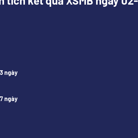
n tích kết quả XSMB ngày 02
 3 ngày
 7 ngày
t