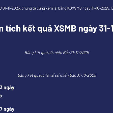
 01-11-2025, chúng ta cùng xem lại bảng KQXSMB ngày 31-10-2025. Đâ
n tích kết quả XSMB ngày 31
Bảng kết quả số miền Bắc 31-11-2025
Bảng kết quả lô tô xổ số miền Bắc 31-10-2025
 3 ngày
 7 ngày