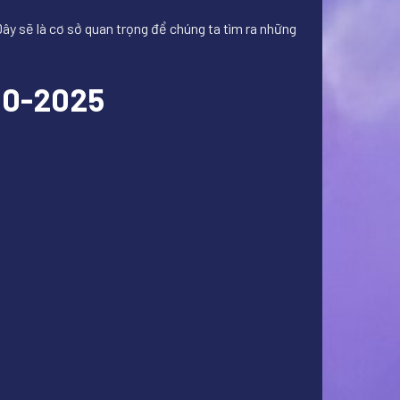
y sẽ là cơ sở quan trọng để chúng ta tìm ra những
-10-2025