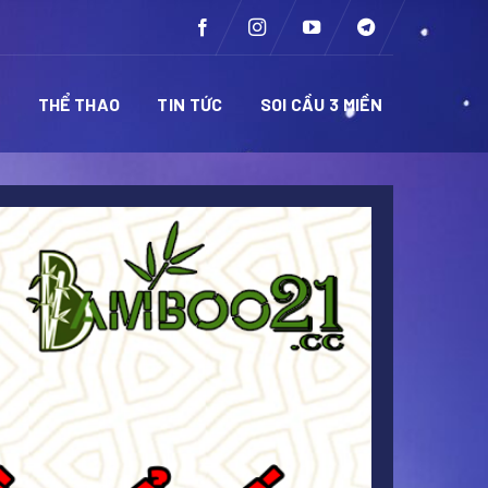
Ề
THỂ THAO
TIN TỨC
SOI CẦU 3 MIỀN