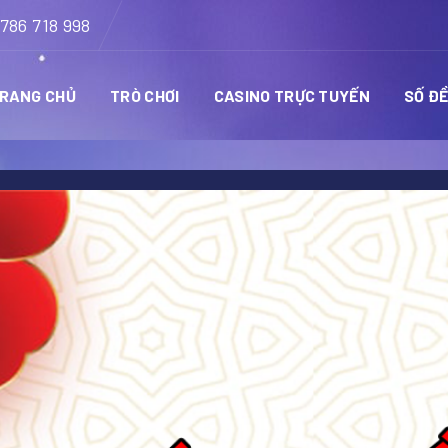
786 718 998
RANG CHỦ
TRÒ CHƠI
CASINO TRỰC TUYẾN
SỐ Đ