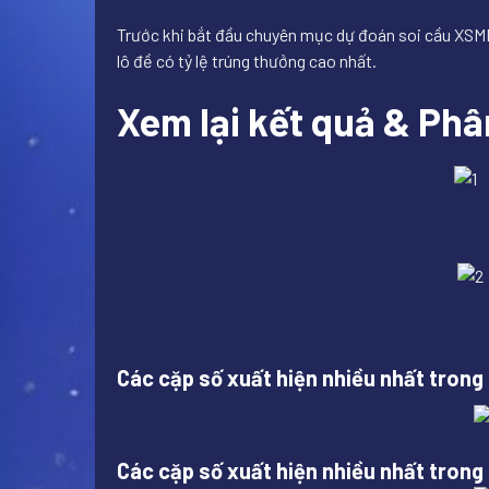
Trước khi bắt đầu chuyên mục dự đoán soi cầu XSMB
lô đề có tỷ lệ trúng thưởng cao nhất.
Xem lại kết quả & Phâ
Các cặp số xuất hiện nhiều nhất trong
Các cặp số xuất hiện nhiều nhất trong