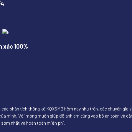
t
nh xác 100%
các phân tích t
hống kê KQXSMB h
ôm nay
như trên, các chuyên gia 
của mình. Với mong muốn giúp đỡ anh em cùng vào bờ an toàn và dành
 sớm nhất và hoàn toàn miễn phí.