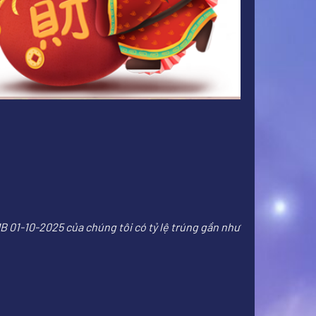
 01-10-2025 của chúng tôi có tỷ lệ trúng gần như