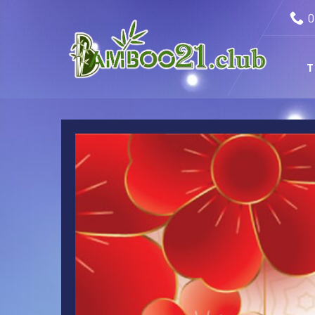
Skip
0
to
content
T