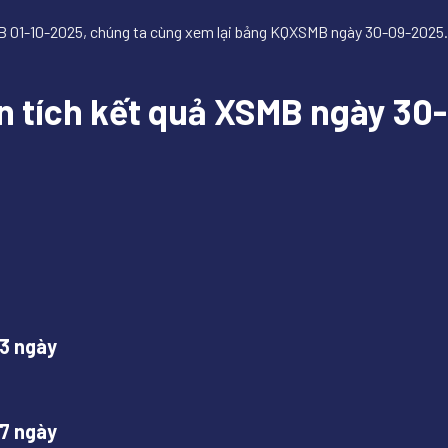
 01-10-2025, chúng ta cùng xem lại bảng KQXSMB ngày 30-09-2025. Đ
ân tích kết quả XSMB ngày 3
 3 ngày
 7 ngày