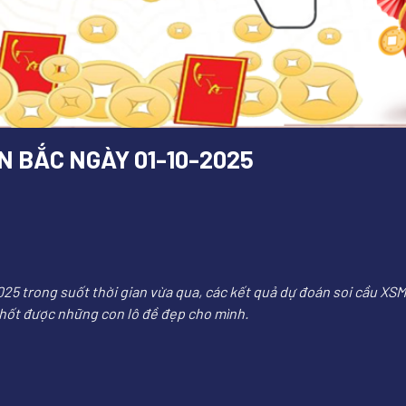
N BẮC NGÀY 01-10-2025
trong suốt thời gian vừa qua, các kết quả dự đoán soi cầu XSMB
 chốt được những con lô đề đẹp cho mình.