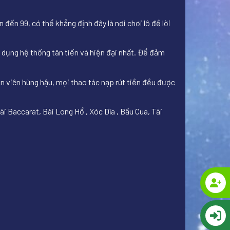
đến 99, có thể khẳng định đây là nơi chơi lô đề lời
dụng hệ thống tân tiến và hiện đại nhất. Để đảm
ân viên hùng hậu, mọi thao tác nạp rút tiền đều được
ài Baccarat, Bài Long Hổ , Xóc Dĩa , Bầu Cua, Tài