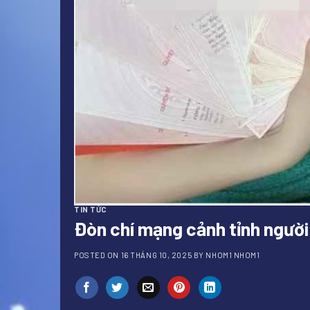
TIN TỨC
Đòn chí mạng cảnh tỉnh người 
POSTED ON
16 THÁNG 10, 2025
BY
NHOM1 NHOM1