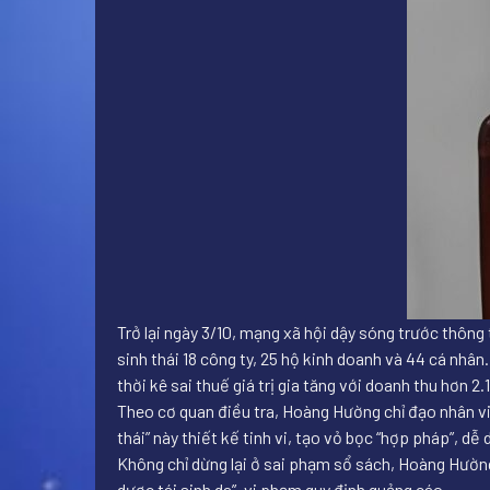
Trở lại ngày 3/10, mạng xã hội dậy sóng trước thôn
sinh thái 18 công ty, 25 hộ kinh doanh và 44 cá nhâ
thời kê sai thuế giá trị gia tăng với doanh thu hơn 2.
Theo cơ quan điều tra, Hoàng Hường chỉ đạo nhân vi
thái” này thiết kế tinh vi, tạo vỏ bọc “hợp pháp”, dễ
Không chỉ dừng lại ở sai phạm sổ sách, Hoàng Hường 
dược tái sinh da”, vi phạm quy định quảng cáo.