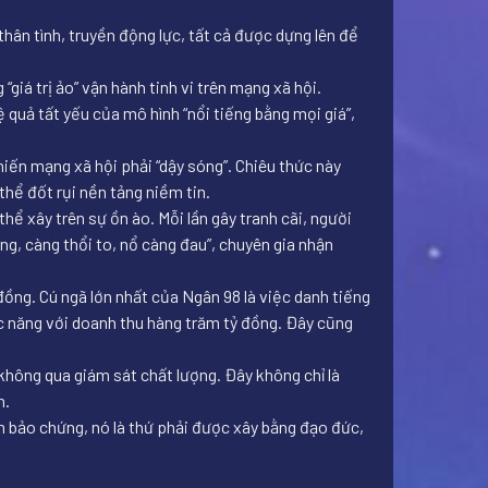
ân tình, truyền động lực, tất cả được dựng lên để
giá trị ảo” vận hành tinh vi trên mạng xã hội.
 quả tất yếu của mô hình “nổi tiếng bằng mọi giá”,
iến mạng xã hội phải “dậy sóng”. Chiêu thức này
hể đốt rụi nền tảng niềm tin.
thể xây trên sự ồn ào. Mỗi lần gây tranh cãi, người
ng, càng thổi to, nổ càng đau”, chuyên gia nhận
ồng. Cú ngã lớn nhất của Ngân 98 là việc danh tiếng
ức năng với doanh thu hàng trăm tỷ đồng. Đây cũng
không qua giám sát chất lượng. Đây không chỉ là
h.
m bảo chứng, nó là thứ phải được xây bằng đạo đức,