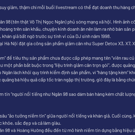
suy giảm, thậm chí mỗi buổi livestream có thể đạt doanh thu hàng c
n 98 (tên thật Võ Thị Ngọc Ngân) phủ sóng mạng xã hội. Hình ảnh cô 
 nhoáng trên sân khấu, chuyện kinh doanh ăn nên làm ra nhờ bán sản
 khán giả bất ngờ trước sự tinh vi của DJ sinh năm 1998.
ại Hà Nội đặt gia công sản phẩm giảm cân như Super Detox X3, X7, X
èm” để tiêu thụ sản phẩm chưa được cấp phép mang tên “viên rau củ C
 một phần bắt buộc trong “liệu trình giảm cân trọn gói”, được quảng 
p Ngân lách khỏi quy trình kiểm định sản phẩm, vì “hàng tặng kèm” 
quảng bá hiệu quả cấp tốc tràn ngập thị trường, giờ đây là bằng chứn
ềm tin “người nổi tiếng như Ngân 98 sao dám bán hàng kém chất lượng
sâu “ảo tưởng niềm tin” giữa người nổi tiếng và khán giả. Cuối cùng, 
 khỏe, sắc đẹp và cả làm giàu.
 98 và Hoàng Hường đều đến từ mô hình niềm tin dựng bằng hiệu ứng