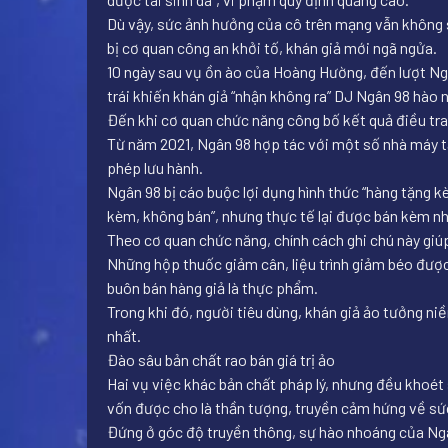
Dù vậy, sức ảnh hưởng của cô trên mạng vẫn không 
bị cơ quan công an khởi tố, khán giả mới ngã ngửa.
10 ngày sau vụ ồn ào của Hoàng Hường, đến lượt Ngâ
trái khiến khán giả “nhận không ra” DJ Ngân 98 hào
Đến khi cơ quan chức năng công bố kết quả điều tra,
Từ năm 2021, Ngân 98 hợp tác với một số nhà máy t
phép lưu hành.
Ngân 98 bị cáo buộc lợi dụng hình thức “hàng tặng k
kèm, không bán”, nhưng thực tế lại được bán kèm như
Theo cơ quan chức năng, chính cách ghi chú này giú
Những hộp thuốc giảm cân, liệu trình giảm béo được 
buôn bán hàng giả là thực phẩm.
Trong khi đó, người tiêu dùng, khán giả ảo tưởng ni
nhất.
Đào sâu bản chất rao bán giá trị ảo
Hai vụ việc khác bản chất pháp lý, nhưng đều khoét 
vốn được cho là thần tượng, truyền cảm hứng về sức
Đứng ở góc độ truyền thông, sự hào nhoáng của Ngân