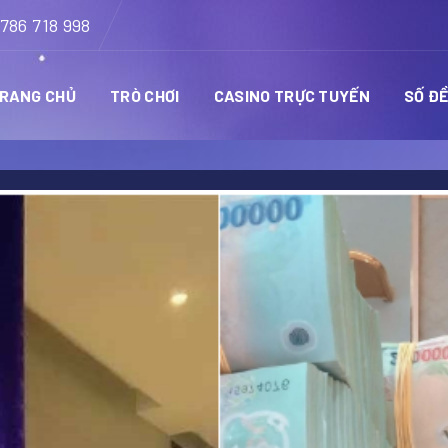
786 718 998
RANG CHỦ
TRÒ CHƠI
CASINO TRỰC TUYẾN
SỐ Đ