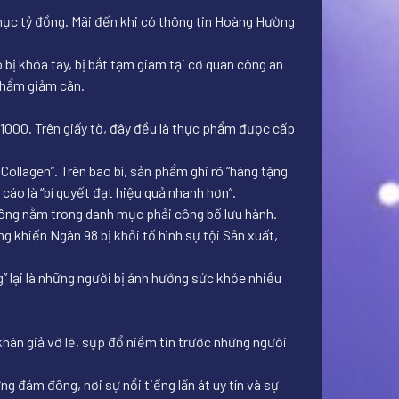
hục tỷ đồng. Mãi đến khi có thông tin Hoàng Hường
bị khóa tay, bị bắt tạm giam tại cơ quan công an
 phẩm giảm cân.
1000. Trên giấy tờ, đây đều là thực phẩm được cấp
ollagen”. Trên bao bì, sản phẩm ghi rõ “hàng tặng
cáo là “bí quyết đạt hiệu quả nhanh hơn”.
không nằm trong danh mục phải công bố lưu hành.
g khiến Ngân 98 bị khởi tố hình sự tội Sản xuất,
” lại là những người bị ảnh hưởng sức khỏe nhiều
khán giả vỡ lẽ, sụp đổ niềm tin trước những người
 đám đông, nơi sự nổi tiếng lấn át uy tín và sự