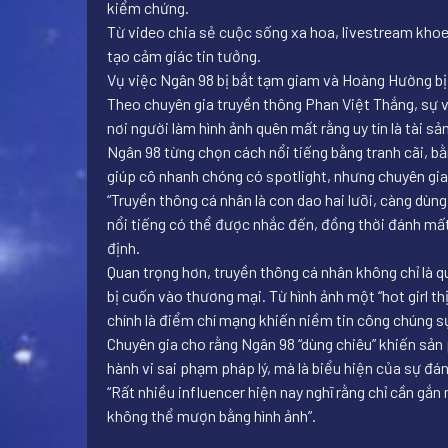
kiểm chứng.
Từ video chia sẻ cuộc sống xa hoa, livestream khoe
tạo cảm giác tin tưởng.
Vụ việc Ngân 98 bị bắt tạm giam và Hoàng Hường bị kh
Theo chuyên gia truyền thông Phan Việt Thắng, sự vi
nơi người làm hình ảnh quên mất rằng uy tín là tài s
Ngân 98 từng chọn cách nổi tiếng bằng tranh cãi, b
giúp cô nhanh chóng có spotlight, nhưng chuyên gia
“Truyền thông cá nhân là con dao hai lưỡi, càng dùng 
nổi tiếng có thể được nhắc đến, đồng thời đánh mất m
định.
Quan trọng hơn, truyền thông cá nhân không chỉ là q
bị cuốn vào thương mại. Từ hình ảnh một “hot girl t
chính là điểm chí mạng khiến niềm tin công chúng s
Chuyên gia cho rằng Ngân 98 “dùng chiêu” khiến sản
hành vi sai phạm pháp lý, mà là biểu hiện của sự đá
“Rất nhiều influencer hiện nay nghĩ rằng chỉ cần gắ
không thể mượn bằng hình ảnh”.