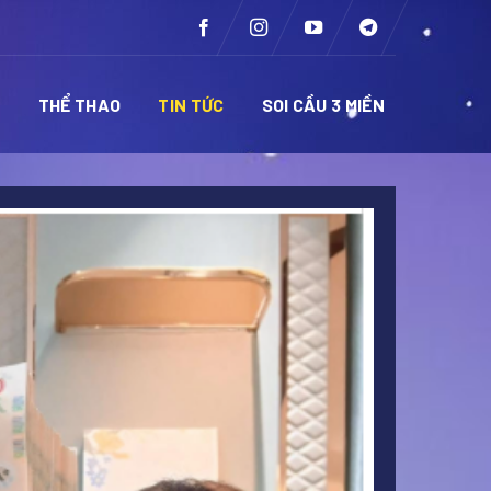
Ề
THỂ THAO
TIN TỨC
SOI CẦU 3 MIỀN