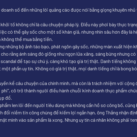
 doanh số đến những lời quảng cáo được nói bằng giọng khuyên nhủ th
ởi tố không chỉ là câu chuyện pháp lý. Điều này phơi bày thực trạng “
ệc có thể gây sốc cho một số khán giả, nhưng nhìn sâu hơn đây là hệ
ản không thể mua bằng tiền.
ằng những bộ ảnh táo bạo, phát ngôn gây sốc, những màn xuất hiện kh
 cho rằng ánh sáng đó giống như ngọn lửa xăng, sáng bừng nhưng có t
scandal để tạo sự chú ý, càng khó tạo giá trị thật. Danh tiếng không 
ột phần uy tín. Không có giá trị thật, mọi danh tiếng chỉ là bong bó
uyền kể câu chuyện của chính mình, mà còn là trách nhiệm với cộng đ
hị phi”, cô trở thành người điều hành chuỗi kinh doanh thực phẩm ch
ụp đổ.
 phẩm len lỏi đến người tiêu dùng mà không cần hồ sơ công bố, cũng 
nh đổi niềm tin công chúng để kiếm lợi ngắn hạn, ông Thắng nhận địn
n mặt mình vào sản phẩm là xong. Nhưng uy tín cá nhân không phải te