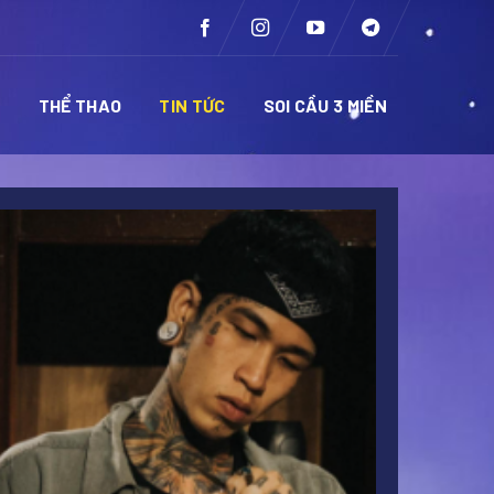
Ề
THỂ THAO
TIN TỨC
SOI CẦU 3 MIỀN