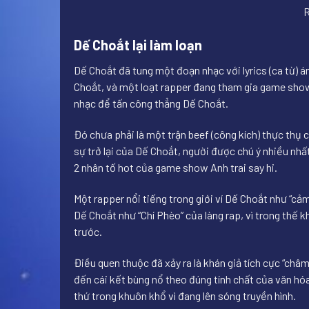
R
Dế Choắt lại làm loạn
Dế Choắt đã tung một đoạn nhạc với lyrics (ca từ) 
Choắt, và một loạt rapper đang tham gia game show 
nhạc để tấn công thẳng Dế Choắt.
Đó chưa phải là một trận beef (công kích) thực thụ 
sự trở lại của Dế Choắt, người được chú ý nhiều nhấ
2 nhân tố hot của game show Anh trai say hi.
Một rapper nổi tiếng trong giới ví Dế Choắt như “c
Dế Choắt như “Chí Phèo” của làng rap, vì trong thế
trước.
Điều quen thuộc đã xảy ra là khán giả tích cực “châm
đến cái kết bùng nổ theo đúng tính chất của văn hó
thứ trong khuôn khổ vì đang lên sóng truyền hình.