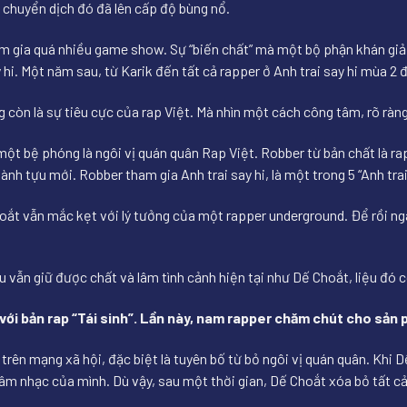
ự chuyển dịch đó đã lên cấp độ bùng nổ.
tham gia quá nhiều game show. Sự “biến chất” mà một bộ phận khán gi
y hi. Một năm sau, từ Karik đến tất cả rapper ở Anh trai say hi mùa 2
g còn là sự tiêu cực của rap Việt. Mà nhìn một cách công tâm, rõ ràn
một bệ phóng là ngôi vị quán quân Rap Việt. Robber từ bản chất là r
nh tựu mới. Robber tham gia Anh trai say hi, là một trong 5 “Anh trai
hoắt vẫn mắc kẹt với lý tưởng của một rapper underground. Để rồi n
u vẫn giữ được chất và lâm tình cảnh hiện tại như Dế Choắt, liệu đó 
 với bản rap “Tái sinh”. Lần này, nam rapper chăm chút cho sản 
ạ trên mạng xã hội, đặc biệt là tuyên bố từ bỏ ngôi vị quán quân. Khi
âm nhạc của mình. Dù vậy, sau một thời gian, Dế Choắt xóa bỏ tất cả