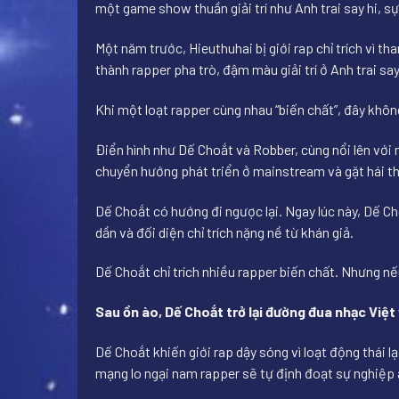
một game show thuần giải trí như Anh trai say hi, s
Một năm trước, Hieuthuhai bị giới rap chỉ trích vì 
thành rapper pha trò, đậm màu giải trí ở Anh trai sa
Khi một loạt rapper cùng nhau “biến chất”, đây khôn
Điển hình như Dế Choắt và Robber, cùng nổi lên với 
chuyển hướng phát triển ở mainstream và gặt hái thà
Dế Choắt có hướng đi ngược lại. Ngay lúc này, Dế C
dần và đối diện chỉ trích nặng nề từ khán giả.
Dế Choắt chỉ trích nhiều rapper biến chất. Nhưng nế
Sau ồn ào, Dế Choắt trở lại đường đua nhạc Việt
Dế Choắt khiến giới rap dậy sóng vì loạt động thái l
mạng lo ngại nam rapper sẽ tự định đoạt sự nghiệp 