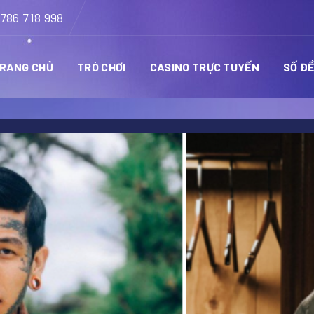
786 718 998
RANG CHỦ
TRÒ CHƠI
CASINO TRỰC TUYẾN
SỐ Đ