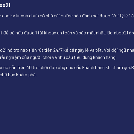
boo21
ao kỷ lụcmà chưa có nhà cái online nào đánh bại được. Với tỷ lệ 1 ăn 
 để sở hữu được 1 tài khoản an toàn và bảo mật nhất. Bamboo21 áp 
 hỗ trợ nạp tiền rút tiền 24/7 kể cả ngày lễ và tết. Với đội ngũ nh
rải nghiệm của người chơi và nhu cầu tiêu dùng khách hàng.
ái có sẵn trên 40 trò chơi đáp ứng nhu cầu khách hàng khi tham gia.
B
 chờ bạn khám phá.