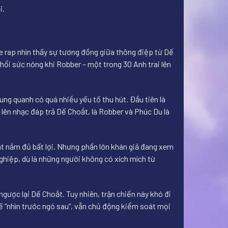
i.
e rap nhìn thấy sự tương đồng giữa thông điệp từ Dế
hổi sức nóng khi Robber – một trong 30 Anh trai lên
ung quanh có quá nhiều yếu tố thu hút. Đầu tiên là
lên nhạc đáp trả Dế Choắt, là Robber và Phúc Du là
át nắm đủ bất lợi. Nhưng phần lớn khán giả đang xem
ghiệp, dù là những người không có xích mích từ
ngược lại Dế Choắt. Tuy nhiên, trận chiến này khó đi
ế “nhìn trước ngó sau”, vẫn chủ động kiểm soát mọi