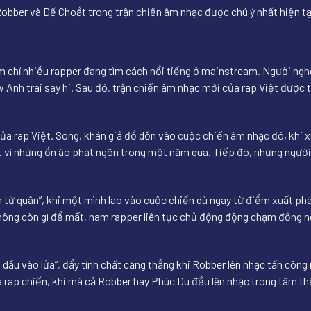
obber và Dế Choắt trong trận chiến âm nhạc được chú ý nhất hiện tạ
ám chỉ nhiều rapper đang tìm cách nổi tiếng ở mainstream. Người ngh
Anh trai say hi. Sau đó, trận chiến âm nhạc mới của rap Việt được t
của rap Việt. Song, khán giả đổ dồn vào cuộc chiến âm nhạc đó, khi x
t vì những ồn ào phát ngôn trong một năm qua. Tiếp đó, những người 
ảm tử quân”, khi một mình lao vào cuộc chiến dù ngay từ điểm xuất ph
 không còn gì để mất, nam rapper liên tục chủ động động chạm đồng n
 dầu vào lửa”, đẩy tính chất căng thẳng khi Robber lên nhạc tấn công 
a rap chiến, khi mà cả Robber hay Phúc Du đều lên nhạc trong tâm th