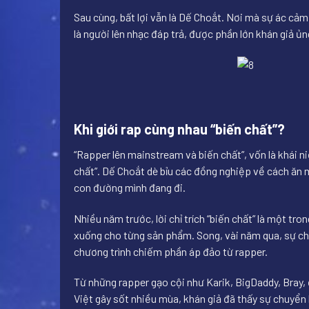
Sau cùng, bất lợi vẫn là Dế Choắt. Nơi mà sự ác cả
là người lên nhạc đáp trả, được phần lớn khán giả ủn
Khi giới rap cùng nhau “biến chất”?
“Rapper lên mainstream và biến chất”, vốn là khái n
chất”. Dế Choắt dè bỉu các đồng nghiệp về cách ăn m
con đường mình đang đi.
Nhiều năm trước, lời chỉ trích “biến chất” là một tr
xuống cho từng sản phẩm. Song, vài năm qua, sự chuy
chương trình chiếm phần áp đảo từ rapper.
Từ những rapper gạo cội như Karik, BigDaddy, Bray, 
Việt gây sốt nhiều mùa, khán giả đã thấy sự chuyển