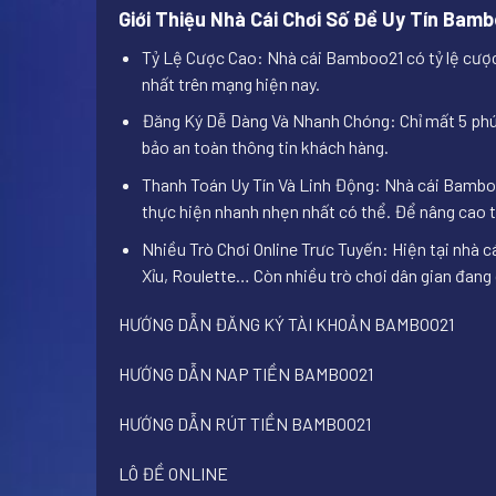
Giới Thiệu Nhà Cái Chơi Số Đề Uy Tín Bam
Tỷ Lệ Cược Cao: Nhà cái Bamboo21 có tỷ lệ cược c
nhất trên mạng hiện nay.
Đăng Ký Dễ Dàng Và Nhanh Chóng: Chỉ mất 5 phút
bảo an toàn thông tin khách hàng.
Thanh Toán Uy Tín Và Linh Động: Nhà cái Bamboo21
thực hiện nhanh nhẹn nhất có thể. Để nâng cao t
Nhiều Trò Chơi Online Trưc Tuyến: Hiện tại nhà c
Xỉu, Roulette…
Còn nhiều trò chơi dân gian đang
HƯỚNG DẪN ĐĂNG KÝ TÀI KHOẢN BAMBOO21
HƯỚNG DẪN NAP TIỀN BAMBOO21
HƯỚNG DẪN RÚT TIỀN BAMBOO21
LÔ ĐỀ ONLINE