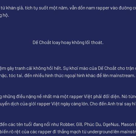
m từ khán giả, tích tụ suốt một năm, vẫn dồn nam rapper vào đường c
g hộ.
Dế Choắt loay hoay không lối thoát.
iệm gây tranh cãi không hồi hết. Sự khơi mào của Dế Choắt cho trận 
ặc, tóc tai, đến nhiều hình thức ngoại hình khác để lên mainstream. 
ong những điều nặng nề nhất mà một rapper Việt phải đối diện. Nó từng
ển dịch của giới rapper Việt ngày càng lớn. Cho đến Anh trai say hi 
đến các tên tuổi đang nổi như Robber, Gill, Phúc Du, OgeNus, Mason 
 biến rõ rệt của các rapper đi thẳng mạch từ underground lên mains