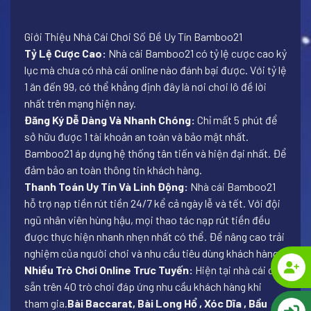
Giới Thiệu Nhà Cái Chơi Số Đề Uy Tín Bamboo21
Tỷ Lệ Cược Cao:
Nhà cái Bamboo21 có tỷ lệ cược cao kỷ
lục mà chưa có nhà cái online nào đánh bại được. Với tỷ lệ
1 ăn đến 99, có thể khẳng định đây là nơi chơi lô đề lời
nhất trên mạng hiện nay.
Đăng Ký Dễ Dàng Và Nhanh Chóng:
Chỉ mất 5 phút để
sở hữu được 1 tài khoản an toàn và bảo mật nhất.
Bamboo21 áp dụng hệ thống tân tiến và hiện đại nhất. Để
đảm bảo an toàn thông tin khách hàng.
Thanh Toán Uy Tín Và Linh Động:
Nhà cái Bamboo21
hỗ trợ nạp tiền rút tiền 24/7 kể cả ngày lễ và tết. Với đội
ngũ nhân viên hùng hậu, mọi thao tác nạp rút tiền đều
được thực hiện nhanh nhẹn nhất có thể. Để nâng cao trải
nghiệm của người chơi và nhu cầu tiêu dùng khách hàng.
Nhiều Trò Chơi Online Trưc Tuyến:
Hiện tại nhà cái có
sẵn trên 40 trò chơi đáp ứng nhu cầu khách hàng khi
tham gia.
Bài Baccarat, Bài Long Hổ , Xóc Dĩa , Bầu