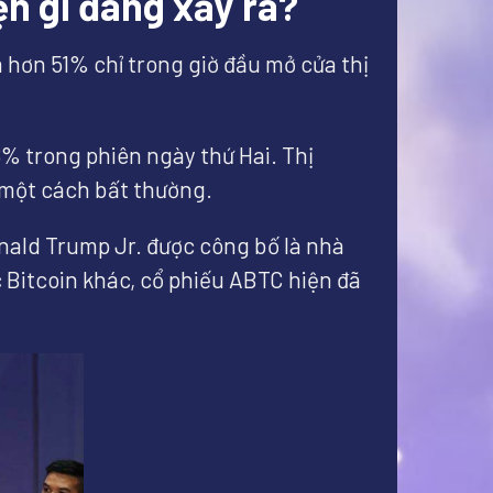
n gì đang xảy ra?
m hơn 51% chỉ trong giờ đầu mở cửa thị
6% trong phiên ngày thứ Hai. Thị
u một cách bất thường.
nald Trump Jr. được công bố là nhà
 Bitcoin khác, cổ phiếu ABTC hiện đã