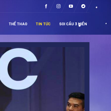
Ề
THỂ THAO
TIN TỨC
SOI CẦU 3 MIỀN