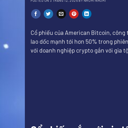
POSTED ON
3 THÁNG 12, 2025
BY
NHOM1 NHOM1
Cổ phiếu của American Bitcoin, công t
lao dốc mạnh tới hơn 50% trong phiên 
với doanh nghiệp crypto gắn với gia 