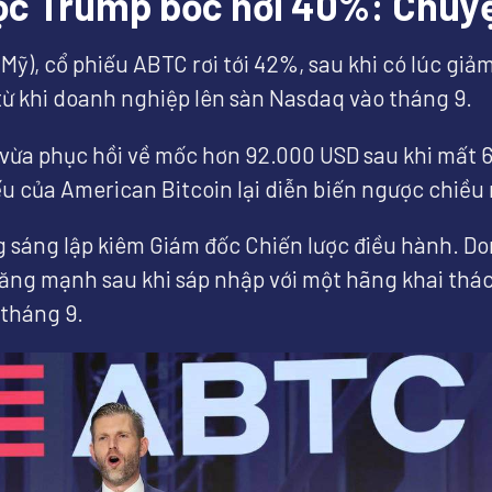
tộc Trump bốc hơi 40%: Chuyệ
 Mỹ), cổ phiếu ABTC rơi tới 42%, sau khi có lúc giả
từ khi doanh nghiệp lên sàn Nasdaq vào tháng 9.
in vừa phục hồi về mốc hơn 92.000 USD sau khi mất 
ếu của American Bitcoin lại diễn biến ngược chiề
 sáng lập kiêm Giám đốc Chiến lược điều hành. Do
tăng mạnh sau khi sáp nhập với một hãng khai thác
 tháng 9.