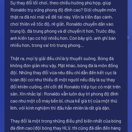
Sự thay đổi lối chơi, theo chiều hướng phù hợp, giúp
Ronaldo trụ vững phong độ đỉnh cao? Giới chuyên môn
thật ra đã nói mãi về đề tài này. Vốn là tiền đạo cánh,
chơi thiên về tốc độ, rê giắt, Ronaldo chuyển dần vào
trung lộ, đá trung phong và di chuyển ít hơn. Trước đây,
anh kiến tạo cơ hội nhiều hơn. Còn bây giờ, anh ghi bàn
nhiều hơn, trong vai trò trung phong…
Thật ra, mọi lý giải đều chỉ là lý thuyết suông. Bóng đá
không đơn giản như vậy. Mặt khác, bóng đá là môn đồng
đội. Những thay đổi vừa nêu đều chỉ dẫn đến kết cục là
toàn đội coi như thiếu đi một người nếu đấy là sự thay
đổi khiên cưỡng, chỉ cốt để Ronaldo tiếp tục có mặt trên
sân. Xin nhắc lại: Ronaldo vẫn luôn duy trì phong độ đỉnh
cao như một cỗ máy bền bỉ, chưa kể giá trị của một thủ
lĩnh, với kinh nghiệm thi đấu hẳn nhiên là rất già dặn.
Thay đổi là một trong những điều phổ biến nhất của bóng
đá đỉnh cao (đội bóng thay HLV, thì cũng đã dẫn đến hàng