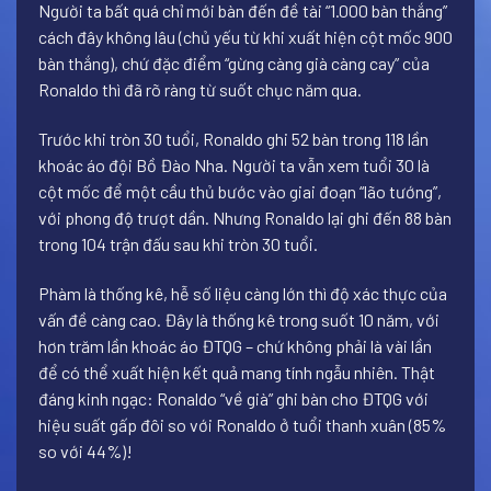
Người ta bất quá chỉ mới bàn đến đề tài “1.000 bàn thắng”
cách đây không lâu (chủ yếu từ khi xuất hiện cột mốc 900
bàn thắng), chứ đặc điểm “gừng càng già càng cay” của
Ronaldo thì đã rõ ràng từ suốt chục năm qua.
Trước khi tròn 30 tuổi, Ronaldo ghi 52 bàn trong 118 lần
khoác áo đội Bồ Đào Nha. Người ta vẫn xem tuổi 30 là
cột mốc để một cầu thủ bước vào giai đoạn “lão tướng”,
với phong độ trượt dần. Nhưng Ronaldo lại ghi đến 88 bàn
trong 104 trận đấu sau khi tròn 30 tuổi.
Phàm là thống kê, hễ số liệu càng lớn thì độ xác thực của
vấn đề càng cao. Đây là thống kê trong suốt 10 năm, với
hơn trăm lần khoác áo ĐTQG – chứ không phải là vài lần
để có thể xuất hiện kết quả mang tính ngẫu nhiên. Thật
đáng kinh ngạc: Ronaldo “về già” ghi bàn cho ĐTQG với
hiệu suất gấp đôi so với Ronaldo ở tuổi thanh xuân (85%
so với 44%)!