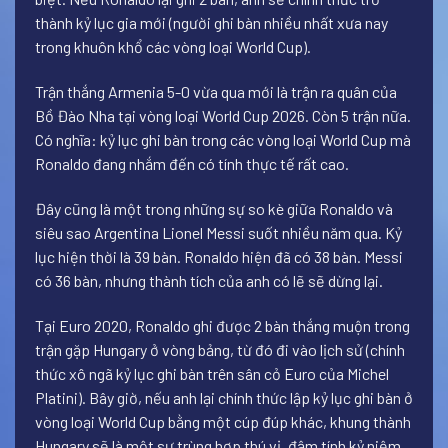
thành kỷ lục gia mới (người ghi bàn nhiều nhất xưa nay
trong khuôn khổ các vòng loại World Cup).
Trận thắng Armenia 5-0 vừa qua mới là trận ra quân của
Bồ Đào Nha tại vòng loại World Cup 2026. Còn 5 trận nữa.
Có nghĩa: kỷ lục ghi bàn trong các vòng loại World Cup mà
Ronaldo đang nhắm đến có tính thực tế rất cao.
Đây cũng là một trong những sự so kè giữa Ronaldo và
siêu sao Argentina
Lionel Messi
suốt nhiều năm qua. Kỷ
lục hiện thời là 39 bàn. Ronaldo hiện đã có 38 bàn. Messi
có 36 bàn, nhưng thành tích của anh có lẽ sẽ dừng lại.
Tại Euro 2020, Ronaldo ghi được 2 bàn thắng muộn trong
trận gặp Hungary ở vòng bảng, từ đó đi vào lịch sử (chính
thức xô ngã kỷ lục ghi bàn trên sân cỏ Euro của Michel
Platini). Bây giờ, nếu anh lại chính thức lập kỷ lục ghi bàn ở
vòng loại World Cup bằng một cúp đúp khác, khung thành
Hungary sẽ là một sự trùng hợp thú vị, đậm tính kỷ niệm