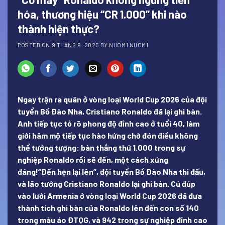
hóa, thương hiệu “CR 1.000” khi nào
thành hiện thực?
POSTED ON
9 THÁNG 9, 2025
BY
NHOM1 NHOM1
Ngay trận ra quân ở vòng loại World Cup 2026 của đội
tuyển Bồ Đào Nha, Cristiano Ronaldo đã lại ghi bàn.
Anh tiếp tục tỏ rõ phong độ đỉnh cao ở tuổi 40, làm
giới hâm mộ tiếp tục hào hứng chờ đón điều không
thể tưởng tượng: bàn thắng thứ 1.000 trong sự
nghiệp Ronaldo rồi sẽ đến, một cách xứng
đáng!“Đến hẹn lại lên”, đội tuyển Bồ Đào Nha thi đấu,
và lão tướng
Cristiano Ronaldo
lại ghi bàn. Cú đúp
vào lưới Armenia ở vòng loại World Cup 2026 đã đưa
thành tích ghi bàn của Ronaldo lên đến con số 140
trong màu áo ĐTQG, và 942 trong sự nghiệp đỉnh cao