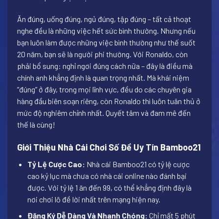
Ăn đúng, uống đúng, ngủ đúng, tập đúng – tất cả thoạt
nghe đều là những việc hết sức bình thường. Nhưng nếu
bạn luôn làm được những việc bình thường như thế suốt
20 năm, bạn sẽ là người phi thường. Với Ronaldo, còn
phải bổ sung: nghỉ ngơi đúng cách nữa – đây là điều mà
chính anh khẳng định là quan trọng nhất. Mà khái niệm
“đúng” ở đây, trong mọi lĩnh vực, đều do các chuyên gia
hàng đầu biên soạn riêng, còn Ronaldo thì luôn tuân thủ ở
mức độ nghiêm chỉnh nhất. Quyết tâm và đam mê đến
thế là cùng!
Giới Thiệu Nhà Cái Chơi Số Đề Uy Tín Bamboo21
Tỷ Lệ Cược Cao:
Nhà cái Bamboo21 có tỷ lệ cược
cao kỷ lục mà chưa có nhà cái online nào đánh bại
được. Với tỷ lệ 1 ăn đến 99, có thể khẳng định đây là
nơi chơi lô đề lời nhất trên mạng hiện nay.
Đăng Ký Dễ Dàng Và Nhanh Chóng:
Chỉ mất 5 phút