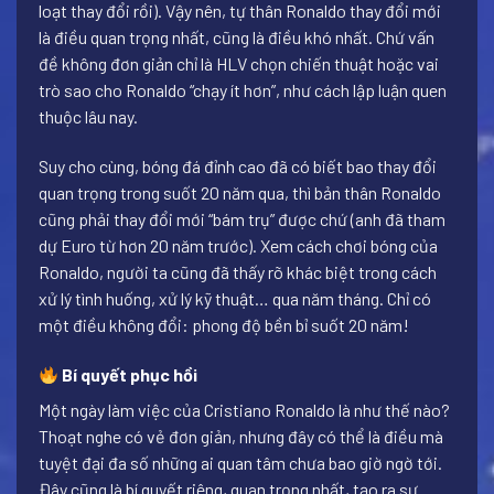
loạt thay đổi rồi). Vậy nên, tự thân Ronaldo thay đổi mới
là điều quan trọng nhất, cũng là điều khó nhất. Chứ vấn
đề không đơn giản chỉ là HLV chọn chiến thuật hoặc vai
trò sao cho Ronaldo “chạy ít hơn”, như cách lập luận quen
thuộc lâu nay.
Suy cho cùng, bóng đá đỉnh cao đã có biết bao thay đổi
quan trọng trong suốt 20 năm qua, thì bản thân Ronaldo
cũng phải thay đổi mới “bám trụ” được chứ (anh đã tham
dự Euro từ hơn 20 năm trước). Xem cách chơi bóng của
Ronaldo, người ta cũng đã thấy rõ khác biệt trong cách
xử lý tình huống, xử lý kỹ thuật… qua năm tháng. Chỉ có
một điều không đổi: phong độ bền bỉ suốt 20 năm!
Bí quyết phục hồi
Một ngày làm việc của Cristiano Ronaldo là như thế nào?
Thoạt nghe có vẻ đơn giản, nhưng đây có thể là điều mà
tuyệt đại đa số những ai quan tâm chưa bao giờ ngờ tới.
Đây cũng là bí quyết riêng, quan trọng nhất, tạo ra sự