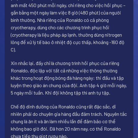
anh mất 450 phút mỗi ngày, chỉ riêng cho việc hồi phục –
gần bằng một ngày làm việc 8 giờ (480 phút) của người
bình thường. Nhà riêng của Ronaldo có cả phòng
cryotherapy, dùng cho các chương trình phục hồi
(cryotherapy là liệu pháp áp lạnh, thường dùng nitrogen
lỏng để xử lý tế bào ở nhiệt độ cực thấp, khoảng -160 độ
C).
Xin nhắc lại, đấy chỉ là chương trình hồi phục của riêng
Ronaldo, độc lập với tất cả những việc thông thường
khác trong hoạt động bóng đá hàng ngày: thi đấu và tập
luyện theo giáo án chung của đội. Anh tập 4 giờ mỗi ngày,
5 ngày mỗi tuần. Khi đội không tập thì anh tự tập.
Chế độ dinh dưỡng của Ronaldo cũng rất đặc sắc, dĩ
nhiên phải do chuyên gia hàng đầu đảm trách. Nguyên tắc
chung là ăn ít và ăn làm nhiều lần để đảm bảo cơ thể
không bao giờ đói. Đã hơn 20 năm nay, cơ thể Ronaldo
chưa tiếp thu giọt rượu nào.