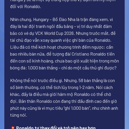
đối với Ronaldo.
Nhìn chung, Hungary – Bồ Đào Nha là trận đáng xem, vì
đây là hai đội tranh ngôi đầu bảng – vị trí duy nhất đảm
bảo có vé dự VCK World Cup 2026. Nhưng trước mắt, đề
tài chủ đạo vẫn xoay quanh việc ghi bàn của Ronaldo.
Liệu đã có thể kích hoạt chương trình đếm ngược: cần
bao nhiêu bàn nữa, để tượng đài Cristiano Ronaldo tiến
đến con số kinh hoàng, chưa bao giờ xuất hiện trong môn
bóng đá: 1.000 bàn thắng – chỉ do một cầu thủ ghi được?
Không thể nói trước điều gì. Nhưng, 58 bàn thắng là con
số bình thường, có thể tích lũy trong 1-2 năm. Nói cách
khác, đấy là điều mà giới hâm mộ Ronaldo có thể chờ
đợi. Bản thân Ronaldo còn đang thi đấu đỉnh cao đến giờ
phút này cũng là vì mục tiêu “ghi 1.000 bàn”, như chính anh
từng nói.
Ronaldo tự thay đổi và trở nên hay hơn