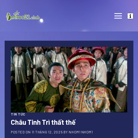
Skip
to
content
TIN TỨC
Châu Tinh Trì thất thế
POSTED ON
11 THÁNG 12, 2025
BY
NHOM1 NHOM1