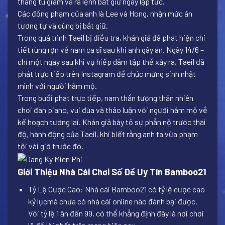
tháng tù giam và ra lệnh bắt giữ ngay lập tức.
Các đồng phạm của anh là Lee và Hong, nhận mức án
tương tự và cùng bị bắt giữ.
Trong quá trình Taeil bị điều tra, khán giả đã phát hiện chi
tiết rùng rợn về nam ca sĩ sau khi anh gây án. Ngày 14/6 –
chỉ một ngày sau khi vụ hiếp dâm tập thể xảy ra, Taeil đã
phát trực tiếp trên Instagram để chúc mừng sinh nhật
mình với người hâm mộ.
Trong buổi phát trực tiếp, nam thần tượng thản nhiên
chơi đàn piano, vui đùa và thảo luận với người hâm mộ về
kế hoạch tương lai. Khán giả bày tỏ sự phẫn nộ trước thái
độ, hành động của Taeil, khi biết rằng anh ta vừa phạm
tội vài giờ trước đó.
Giới Thiệu Nhà Cái Chơi Số Đề Uy Tín Bamboo21
Tỷ Lệ Cược Cao: Nhà cái Bamboo21 có tỷ lệ cược cao
kỷ lụcmà chưa có nhà cái online nào đánh bại được.
Với tỷ lệ 1 ăn đến 99, có thể khẳng định đây là nơi chơi