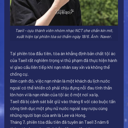
Taeil – cựu thành viên nhóm nhạc NCT che chắn kín mít,
xuất hiện tại phiên tòa sơ thẩm ngày 18/6. Ảnh: Naver.
Tại phiên tòa đầu tiên, tòa án khẳng định bản chất tội ác
của Taeil rất nghiêm trọng vì thủ phạm đã thực hiện hành
vi giao cấu liên tiếp khi nạn nhân say xỉn và không thể
chống cự.
Bên cạnh đó, việc nạn nhân là một khách du lịch nước
ngoài có thể khiến cô phải chịu đựng nỗi đau tinh thần
lớn hơn vì là nạn nhân của tội ác ở một nơi xa lạ.
Taeil đã bị cảnh sát bắt giữ vào tháng 6 với cáo buộc tấn
công tình dục một phụ nữ nước ngoài say rượu cùng
những người bạn của anh là Lee và Hong.
Tháng 7, phiên tòa đầu tiên đã tuyên án Taeil 3 năm 6