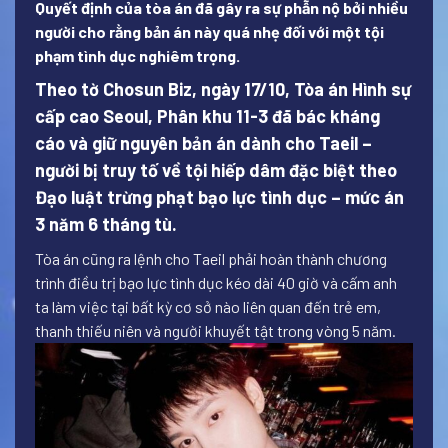
Quyết định của tòa án đã gây ra sự phẫn nộ bởi nhiều
người cho rằng bản án này quá nhẹ đối với một tội
phạm tình dục nghiêm trọng.
Theo tờ Chosun Biz, ngày 17/10, Tòa án Hình sự
cấp cao Seoul, Phân khu 11-3 đã bác kháng
cáo và giữ nguyên bản án dành cho Taeil –
người bị truy tố về tội hiếp dâm đặc biệt theo
Đạo luật trừng phạt bạo lực tình dục – mức án
3 năm 6 tháng tù.
Tòa án cũng ra lệnh cho Taeil phải hoàn thành chương
trình điều trị bạo lực tình dục kéo dài 40 giờ và cấm anh
ta làm việc tại bất kỳ cơ sở nào liên quan đến trẻ em,
thanh thiếu niên và người khuyết tật trong vòng 5 năm.