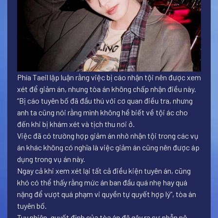
Phía Taeil lập luận rằng việc bị cáo nhận tội nên được xem
xét để giảm án, nhưng tòa án không chấp nhận điều này.
“Bị cáo tuyên bố đã đầu thú với cơ quan điều tra, nhưng
anh ta cũng nói rằng mình không hề biết về tội ác cho
đến khi bị khám xét và tịch thu nơi ở.
Việc đã có trường hợp giảm án nhờ nhận tội trong các vụ
án khác không có nghĩa là việc giảm án cũng nên được áp
dụng trong vụ án này.
Ngay cả khi xem xét lại tất cả điều kiện tuyên án, cũng
khó có thể thấy rằng mức án ban đầu quá nhẹ hay quá
nặng để vượt quá phạm vi quyền tự quyết hợp lý”, tòa án
tuyên bố.
Tuy nhiên, quyết định của tòa án đã gây ra sự phẫn nộ