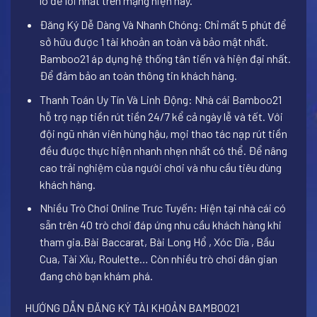
lô đề lời nhất trên mạng hiện nay.
Đăng Ký Dễ Dàng Và Nhanh Chóng: Chỉ mất 5 phút để
sở hữu được 1 tài khoản an toàn và bảo mật nhất.
Bamboo21 áp dụng hệ thống tân tiến và hiện đại nhất.
Để đảm bảo an toàn thông tin khách hàng.
Thanh Toán Uy Tín Và Linh Động: Nhà cái Bamboo21
hỗ trợ nạp tiền rút tiền 24/7 kể cả ngày lễ và tết. Với
đội ngũ nhân viên hùng hậu, mọi thao tác nạp rút tiền
đều được thực hiện nhanh nhẹn nhất có thể. Để nâng
cao trải nghiệm của người chơi và nhu cầu tiêu dùng
khách hàng.
Nhiều Trò Chơi Online Trưc Tuyến: Hiện tại nhà cái có
sẵn trên 40 trò chơi đáp ứng nhu cầu khách hàng khi
tham gia.
Bài Baccarat, Bài Long Hổ , Xóc Dĩa , Bầu
Cua, Tài Xỉu, Roulette…
Còn nhiều trò chơi dân gian
đang chờ bạn khám phá.
HƯỚNG DẪN ĐĂNG KÝ TÀI KHOẢN BAMBOO21